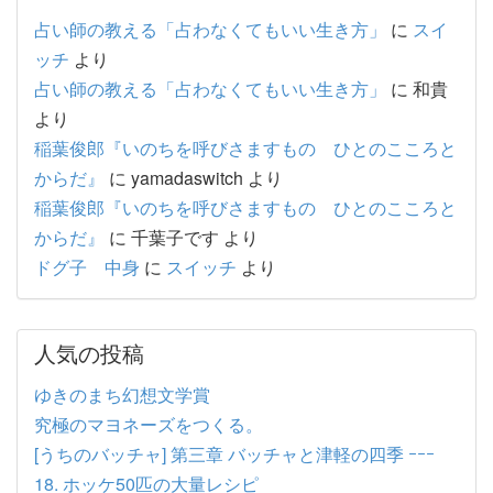
占い師の教える「占わなくてもいい生き方」
に
スイ
ッチ
より
占い師の教える「占わなくてもいい生き方」
に
和貴
より
稲葉俊郎『いのちを呼びさますもの ひとのこころと
からだ』
に
yamadaswitch
より
稲葉俊郎『いのちを呼びさますもの ひとのこころと
からだ』
に
千葉子です
より
ドグ子 中身
に
スイッチ
より
人気の投稿
ゆきのまち幻想文学賞
究極のマヨネーズをつくる。
[うちのバッチャ] 第三章 バッチャと津軽の四季 ｰｰｰ
18. ホッケ50匹の大量レシピ