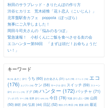
秋田のサラブレッド・きりたんぽの作り方
渋谷ヒカリエ 荒木経惟「花ト恋人（こいじん）」
北常盤駅舎カフェ poppola（ぽっぽら）
無事にご入学しました！
岡田斗司夫さんの「悩みのるつぼ」
緊急速報！ 小杉くんにご飯を食べさせる友の会
エコハンター第59回 「まずは頭だ！お命ちょうだ
い！」
キーワード
エコ
うち
(60)
おかあさん
(31)
あそこ
(21)
もの
(18)
イベント
(16)
IN
(14)
(176)
ケン
(58)
スイッチ
(59)
サークル
(21)
ストーン
エジプト
(16)
ハンター
(172)
バッチャ
(71)
ドグ
(38)
(21)
ダーリン
(15)
今日
(78)
山田
占い
(26)
世界
(21)
写真
(21)
マペ
(18)
ブッダ
(17)
今年
(15)
(50)
日記
(52)
最近
弘前
(44)
師匠
(34)
更新
(22)
昨日
(19)
明日
(17)