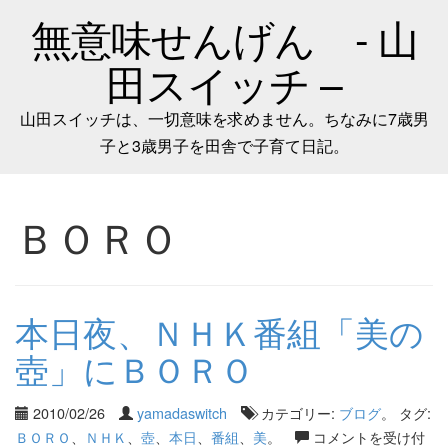
無意味せんげん - 山
田スイッチ –
山田スイッチは、一切意味を求めません。ちなみに7歳男
子と3歳男子を田舎で子育て日記。
ＢＯＲＯ
本日夜、ＮＨＫ番組「美の
壺」にＢＯＲＯ
2010/02/26
yamadaswitch
カテゴリー:
ブログ
。 タグ:
ＢＯＲＯ
、
ＮＨＫ
、
壺
、
本日
、
番組
、
美
。
コメントを受け付