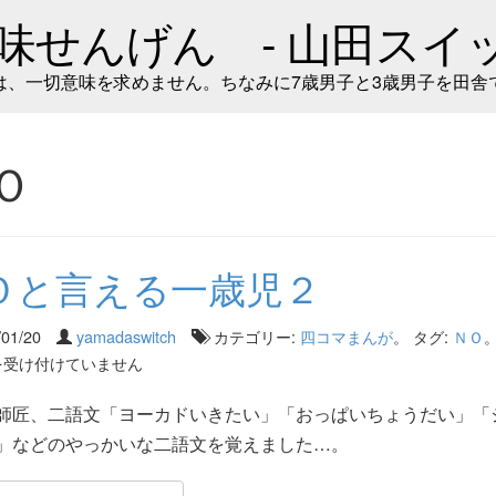
味せんげん - 山田スイッ
は、一切意味を求めません。ちなみに7歳男子と3歳男子を田舎
Ｏ
Ｏと言える一歳児２
/01/20
yamadaswitch
カテゴリー:
四コマまんが
。 タグ:
ＮＯ
を受け付けていません
師匠、二語文「ヨーカドいきたい」「おっぱいちょうだい」「
」などのやっかいな二語文を覚えました…。