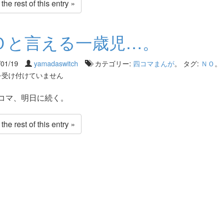
he rest of this entry »
Ｏと言える一歳児…。
/01/19
yamadaswitch
カテゴリー:
四コマまんが
。 タグ:
ＮＯ
を受け付けていません
コマ、明日に続く。
he rest of this entry »