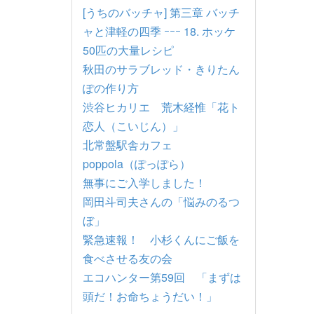
[うちのバッチャ] 第三章 バッチ
ャと津軽の四季 ｰｰｰ 18. ホッケ
50匹の大量レシピ
秋田のサラブレッド・きりたん
ぽの作り方
渋谷ヒカリエ 荒木経惟「花ト
恋人（こいじん）」
北常盤駅舎カフェ
poppola（ぽっぽら）
無事にご入学しました！
岡田斗司夫さんの「悩みのるつ
ぼ」
緊急速報！ 小杉くんにご飯を
食べさせる友の会
エコハンター第59回 「まずは
頭だ！お命ちょうだい！」