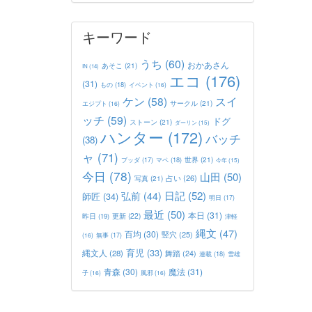
キーワード
うち
(60)
おかあさん
あそこ
(21)
IN
(14)
エコ
(176)
(31)
もの
(18)
イベント
(16)
ケン
(58)
スイ
サークル
(21)
エジプト
(16)
ッチ
(59)
ドグ
ストーン
(21)
ダーリン
(15)
ハンター
(172)
バッチ
(38)
ャ
(71)
世界
(21)
マペ
(18)
ブッダ
(17)
今年
(15)
今日
(78)
山田
(50)
占い
(26)
写真
(21)
日記
(52)
弘前
(44)
師匠
(34)
明日
(17)
最近
(50)
本日
(31)
更新
(22)
昨日
(19)
津軽
縄文
(47)
百均
(30)
竪穴
(25)
(16)
無事
(17)
育児
(33)
縄文人
(28)
舞踏
(24)
連載
(18)
雪雄
青森
(30)
魔法
(31)
子
(16)
風邪
(16)