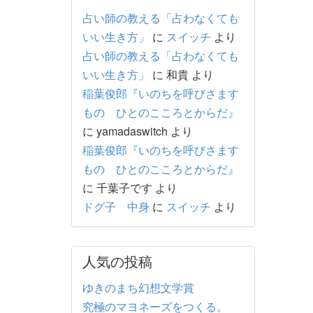
占い師の教える「占わなくても
いい生き方」
に
スイッチ
より
占い師の教える「占わなくても
いい生き方」
に
和貴
より
稲葉俊郎『いのちを呼びさます
もの ひとのこころとからだ』
に
yamadaswitch
より
稲葉俊郎『いのちを呼びさます
もの ひとのこころとからだ』
に
千葉子です
より
ドグ子 中身
に
スイッチ
より
人気の投稿
ゆきのまち幻想文学賞
究極のマヨネーズをつくる。