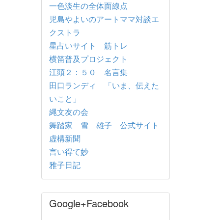
一色淡生の全体面線点
児島やよいのアートママ対談エ
クストラ
星占いサイト 筋トレ
横笛普及プロジェクト
江頭２：５０ 名言集
田口ランディ 「いま、伝えた
いこと」
縄文友の会
舞踏家 雪 雄子 公式サイト
虚構新聞
言い得て妙
雅子日記
Google+Facebook