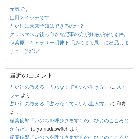
元気です！
山田スイッチです！
占い師に未来予知はできるのか？
クリスマスは後ろ向きな記事の方が好感が持てる件。
秋葉原 ギャラリー明神下「あにまる展」に出品しま
す☆＼(^o^)／
最近のコメント
占い師の教える「占わなくてもいい生き方」
に
スイ
ッチ
より
占い師の教える「占わなくてもいい生き方」
に
和貴
より
稲葉俊郎『いのちを呼びさますもの ひとのこころと
からだ』
に
yamadaswitch
より
稲葉俊郎『いのちを呼びさますもの ひとのこころと