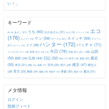
い！」
キーワード
エコ
うち
(60)
おかあさん
(31)
あそこ
(21)
もの
(18)
イベント
(16)
IN
(14)
(176)
ケン
(58)
スイッチ
(59)
サークル
(21)
ストーン
エジプト
(16)
ハンター
(172)
バッチャ
(71)
ドグ
(38)
(21)
ダーリン
(15)
今日
(78)
山田
占い
(26)
世界
(21)
写真
(21)
マペ
(18)
ブッダ
(17)
今年
(15)
(50)
日記
(52)
最近
弘前
(44)
師匠
(34)
更新
(22)
昨日
(19)
明日
(17)
(50)
縄文
(47)
本日
(31)
百均
(30)
竪穴
(25)
縄文人
津軽
(16)
無事
(17)
育児
(33)
青森
(30)
魔法
(31)
(28)
舞踏
(24)
連載
(18)
雪雄子
(16)
風邪
(16)
メタ情報
ログイン
投稿フィード