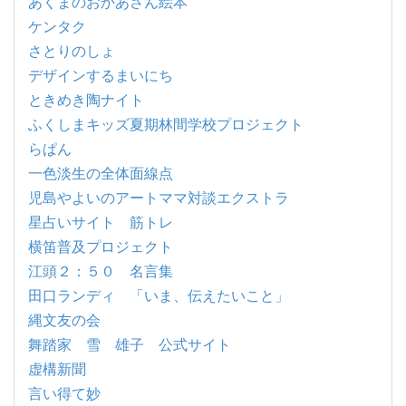
あくまのおかあさん絵本
ケンタク
さとりのしょ
デザインするまいにち
ときめき陶ナイト
ふくしまキッズ夏期林間学校プロジェクト
らぱん
一色淡生の全体面線点
児島やよいのアートママ対談エクストラ
星占いサイト 筋トレ
横笛普及プロジェクト
江頭２：５０ 名言集
田口ランディ 「いま、伝えたいこと」
縄文友の会
舞踏家 雪 雄子 公式サイト
虚構新聞
言い得て妙