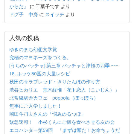
からだ』
に
千葉子です
より
ドグ子 中身
に
スイッチ
より
人気の投稿
ゆきのまち幻想文学賞
究極のマヨネーズをつくる。
[うちのバッチャ] 第三章 バッチャと津軽の四季 ｰｰｰ
18. ホッケ50匹の大量レシピ
秋田のサラブレッド・きりたんぽの作り方
渋谷ヒカリエ 荒木経惟「花ト恋人（こいじん）」
北常盤駅舎カフェ poppola（ぽっぽら）
無事にご入学しました！
岡田斗司夫さんの「悩みのるつぼ」
緊急速報！ 小杉くんにご飯を食べさせる友の会
エコハンター第59回 「まずは頭だ！お命ちょうだ