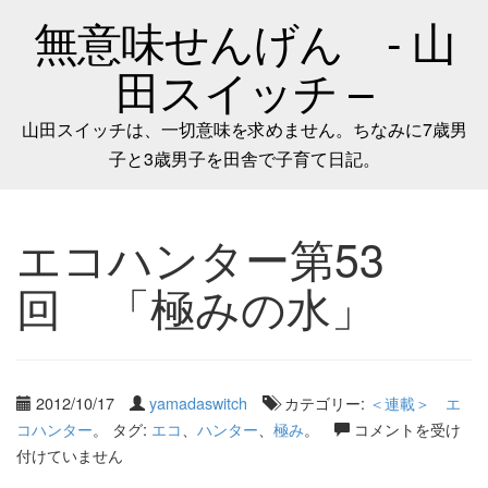
無意味せんげん - 山
田スイッチ –
山田スイッチは、一切意味を求めません。ちなみに7歳男
子と3歳男子を田舎で子育て日記。
エコハンター第53
回 「極みの水」
2012/10/17
yamadaswitch
カテゴリー:
＜連載＞ エ
コハンター
。 タグ:
エコ
、
ハンター
、
極み
。
コメントを受け
付けていません