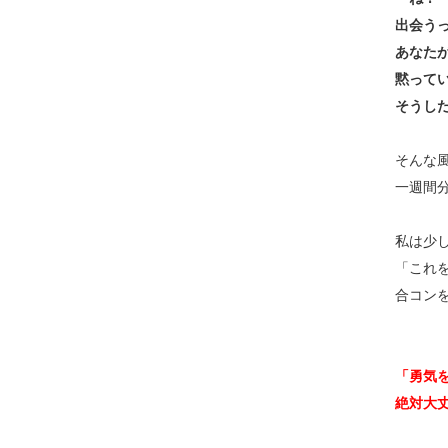
出会う
あなた
黙って
そうし
そんな
一週間
私は少
「これ
合コン
「勇気
絶対大