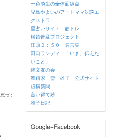
一色淡生の全体面線点
児島やよいのアートママ対談エ
クストラ
星占いサイト 筋トレ
横笛普及プロジェクト
江頭２：５０ 名言集
田口ランディ 「いま、伝えた
いこと」
縄文友の会
舞踏家 雪 雄子 公式サイト
虚構新聞
言い得て妙
に気づく
雅子日記
Google+Facebook
の。