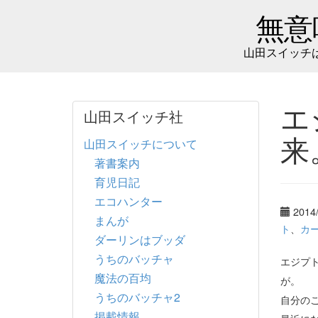
無意
山田スイッチ
エ
山田スイッチ社
来
山田スイッチについて
著書案内
育児日記
エコハンター
2014
まんが
ト
、
カ
ダーリンはブッダ
うちのバッチャ
エジプ
魔法の百均
が。
うちのバッチャ2
自分の
掲載情報