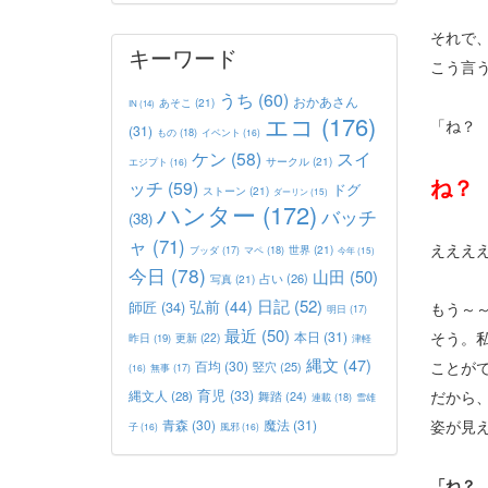
それで
キーワード
こう言
うち
(60)
おかあさん
あそこ
(21)
IN
(14)
エコ
(176)
「ね？
(31)
もの
(18)
イベント
(16)
ケン
(58)
スイ
サークル
(21)
エジプト
(16)
ね？
ッチ
(59)
ドグ
ストーン
(21)
ダーリン
(15)
ハンター
(172)
バッチ
(38)
ャ
(71)
えええ
世界
(21)
マペ
(18)
ブッダ
(17)
今年
(15)
今日
(78)
山田
(50)
占い
(26)
写真
(21)
日記
(52)
弘前
(44)
師匠
(34)
もう～
明日
(17)
最近
(50)
本日
(31)
そう。
更新
(22)
昨日
(19)
津軽
縄文
(47)
百均
(30)
ことが
竪穴
(25)
(16)
無事
(17)
育児
(33)
だから
縄文人
(28)
舞踏
(24)
連載
(18)
雪雄
青森
(30)
魔法
(31)
姿が見
子
(16)
風邪
(16)
「ね？