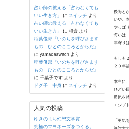
占い師の教える「占わなくても
後悔と
いい生き方」
に
スイッチ
より
いや、
占い師の教える「占わなくても
やっぱ
いい生き方」
に
和貴
より
悔いは
稲葉俊郎『いのちを呼びさます
年寄り
もの ひとのこころとからだ』
に
yamadaswitch
より
もしも
稲葉俊郎『いのちを呼びさます
２０年
もの ひとのこころとからだ』
に
千葉子です
より
本当に
ドグ子 中身
に
スイッチ
より
ひどい
勇気を
エジプ
人気の投稿
ゆきのまち幻想文学賞
「勇気
究極のマヨネーズをつくる。
絶対大