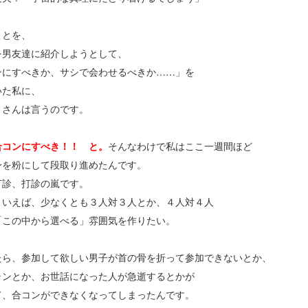
ことを、
を男友達に紹介しようとして、
ンにすべきか、サシで会わせるべきか……」を
いた私に、
トさんは言うのです。
合コンにすべき！！ と。
そんなわけで私はここ一週間ほど
身を粉にして段取り進めたんです。
打診、打診の嵐です。
といえば、少なくとも３人対３人とか、４人対４人
「この中から選べる」雰囲気を作りたい。
たら、参加して欲しい男子が首の骨を折って参加できないとか、
ャンとか、お世話になった人が急逝するとかが
て、合コンができなくなってしまったんです。