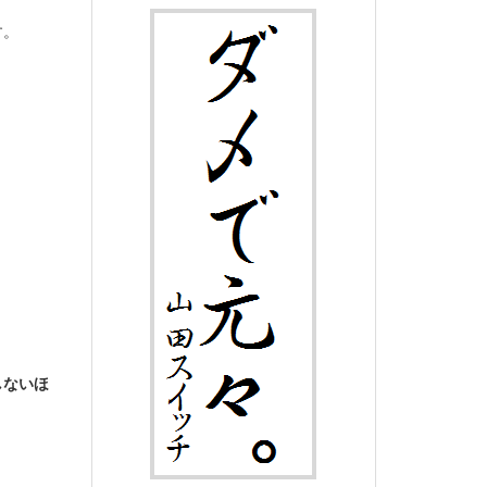
す。
しないほ