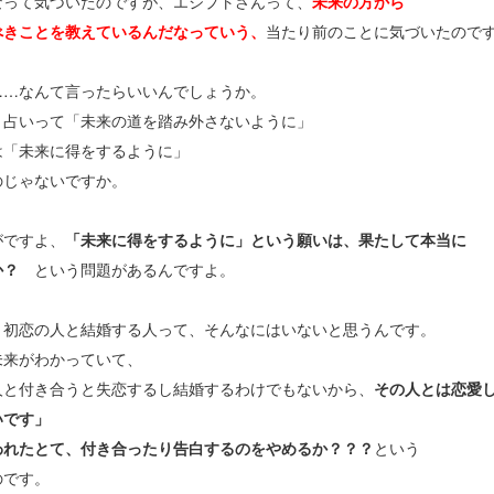
なって気づいたのですが、エジプトさんって、
未来の方から
べきことを教えているんだなっていう、
当たり前のことに気づいたので
……なんて言ったらいいんでしょうか。
、占いって「未来の道を踏み外さないように」
は「未来に得をするように」
のじゃないですか。
がですよ、
「未来に得をするように」という願いは、果たして本当に
か？
という問題があるんですよ。
、
初恋の人と結婚する人って、そんなにはいないと思うんです。
未来がわかっていて、
人と付き合うと失恋するし結婚するわけでもないから、
その人とは恋愛
いです」
われたとて、付き合ったり告白するのをやめるか？？？
という
のです。