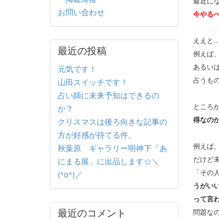
最近に
お問い合わせ
今やる
ええと
最近の投稿
例えば
あるい
元気です！
占うも
山田スイッチです！
占い師に未来予知はできるの
ところ
か？
得なの
クリスマスは後ろ向きな記事の
方が好感が持てる件。
例えば
秋葉原 ギャラリー明神下「あ
だけど
にまる展」に出品します☆＼
「その
(^o^)／
うがい
って言
最近のコメント
問題な