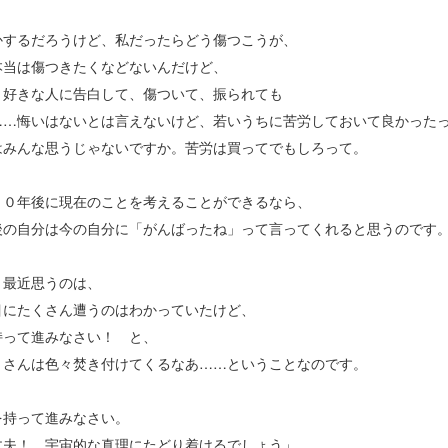
かするだろうけど、私だったらどう傷つこうが、
本当は傷つきたくなどないんだけど、
り好きな人に告白して、傷ついて、振られても
……悔いはないとは言えないけど、若いうちに苦労しておいて良かった
はみんな思うじゃないですか。苦労は買ってでもしろって。
２０年後に現在のことを考えることができるなら、
後の自分は今の自分に「がんばったね」って言ってくれると思うのです
、最近思うのは、
目にたくさん遭うのはわかっていたけど、
持って進みなさい！ と、
トさんは色々焚き付けてくるなあ……ということなのです。
を持って進みなさい。
丈夫！ 宇宙的な真理にたどり着けるでしょう」