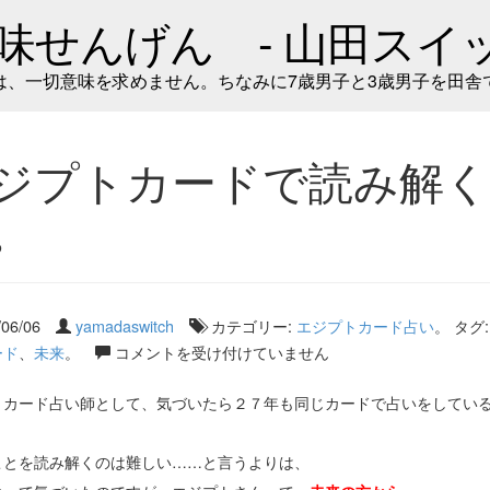
味せんげん - 山田スイッ
は、一切意味を求めません。ちなみに7歳男子と3歳男子を田舎
ジプトカードで読み解く
。
/06/06
yamadaswitch
カテゴリー:
エジプトカード占い
。 タグ
ード
、
未来
。
コメントを受け付けていません
トカード占い師として、気づいたら２７年も同じカードで占いをしてい
ことを読み解くのは難しい……と言うよりは、