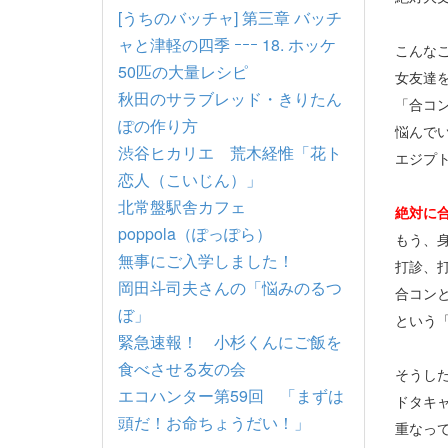
[うちのバッチャ] 第三章 バッチ
ャと津軽の四季 ｰｰｰ 18. ホッケ
こんな
50匹の大量レシピ
女友達
秋田のサラブレッド・きりたん
「合コ
ぽの作り方
悩んで
渋谷ヒカリエ 荒木経惟「花ト
エジプ
恋人（こいじん）」
北常盤駅舎カフェ
絶対に
poppola（ぽっぽら）
もう、
無事にご入学しました！
打診、
岡田斗司夫さんの「悩みのるつ
合コン
ぼ」
という
緊急速報！ 小杉くんにご飯を
食べさせる友の会
そうし
エコハンター第59回 「まずは
ドタキ
頭だ！お命ちょうだい！」
重なっ