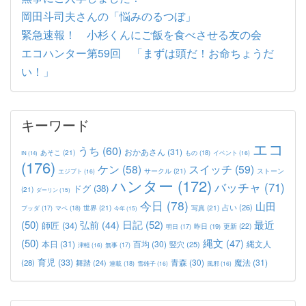
岡田斗司夫さんの「悩みのるつぼ」
緊急速報！ 小杉くんにご飯を食べさせる友の会
エコハンター第59回 「まずは頭だ！お命ちょうだ
い！」
キーワード
エコ
うち
(60)
おかあさん
(31)
あそこ
(21)
もの
(18)
イベント
(16)
IN
(14)
(176)
ケン
(58)
スイッチ
(59)
サークル
(21)
ストーン
エジプト
(16)
ハンター
(172)
バッチャ
(71)
ドグ
(38)
(21)
ダーリン
(15)
今日
(78)
山田
占い
(26)
世界
(21)
写真
(21)
マペ
(18)
ブッダ
(17)
今年
(15)
(50)
日記
(52)
最近
弘前
(44)
師匠
(34)
更新
(22)
昨日
(19)
明日
(17)
(50)
縄文
(47)
本日
(31)
百均
(30)
竪穴
(25)
縄文人
津軽
(16)
無事
(17)
育児
(33)
青森
(30)
魔法
(31)
(28)
舞踏
(24)
連載
(18)
雪雄子
(16)
風邪
(16)