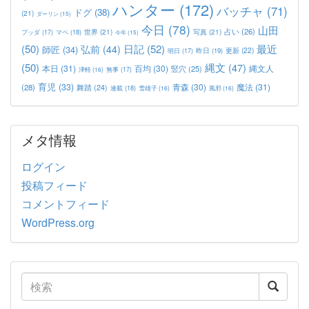
ハンター
(172)
バッチャ
(71)
ドグ
(38)
(21)
ダーリン
(15)
今日
(78)
山田
占い
(26)
世界
(21)
写真
(21)
マペ
(18)
ブッダ
(17)
今年
(15)
(50)
日記
(52)
最近
弘前
(44)
師匠
(34)
更新
(22)
昨日
(19)
明日
(17)
(50)
縄文
(47)
本日
(31)
百均
(30)
竪穴
(25)
縄文人
津軽
(16)
無事
(17)
育児
(33)
青森
(30)
魔法
(31)
(28)
舞踏
(24)
連載
(18)
雪雄子
(16)
風邪
(16)
メタ情報
ログイン
投稿フィード
コメントフィード
WordPress.org