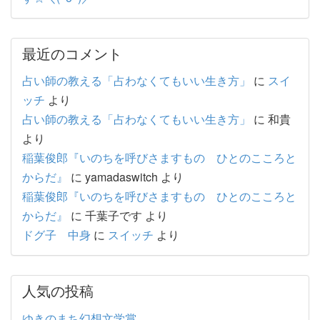
最近のコメント
占い師の教える「占わなくてもいい生き方」
に
スイ
ッチ
より
占い師の教える「占わなくてもいい生き方」
に
和貴
より
稲葉俊郎『いのちを呼びさますもの ひとのこころと
からだ』
に
yamadaswitch
より
稲葉俊郎『いのちを呼びさますもの ひとのこころと
からだ』
に
千葉子です
より
ドグ子 中身
に
スイッチ
より
人気の投稿
ゆきのまち幻想文学賞