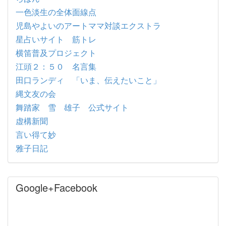
一色淡生の全体面線点
児島やよいのアートママ対談エクストラ
星占いサイト 筋トレ
横笛普及プロジェクト
江頭２：５０ 名言集
田口ランディ 「いま、伝えたいこと」
縄文友の会
舞踏家 雪 雄子 公式サイト
虚構新聞
言い得て妙
雅子日記
Google+Facebook