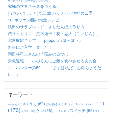
究極のマヨネーズをつくる。
[うちのバッチャ] 第三章 バッチャと津軽の四季 ｰｰｰ
18. ホッケ50匹の大量レシピ
秋田のサラブレッド・きりたんぽの作り方
渋谷ヒカリエ 荒木経惟「花ト恋人（こいじん）」
北常盤駅舎カフェ poppola（ぽっぽら）
無事にご入学しました！
岡田斗司夫さんの「悩みのるつぼ」
緊急速報！ 小杉くんにご飯を食べさせる友の会
エコハンター第59回 「まずは頭だ！お命ちょうだ
い！」
キーワード
エコ
うち
(60)
おかあさん
(31)
あそこ
(21)
もの
(18)
イベント
(16)
IN
(14)
(176)
ケン
(58)
スイッチ
(59)
サークル
(21)
ストーン
エジプト
(16)