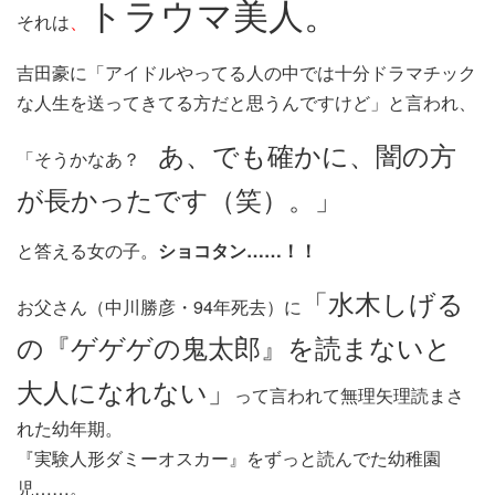
トラウマ美人。
それは
、
吉田豪に「アイドルやってる人の中では十分ドラマチック
な人生を送ってきてる方だと思うんですけど」と言われ、
あ、でも確かに、闇の方
「そうかなあ？
が長かったです（笑）。」
と答える女の子。
ショコタン……！！
「水木しげる
お父さん（中川勝彦・94年死去）に
の『ゲゲゲの鬼太郎』を読まないと
大人になれない」
って言われて無理矢理読まさ
れた幼年期。
『実験人形ダミーオスカー』をずっと読んでた幼稚園
児……。