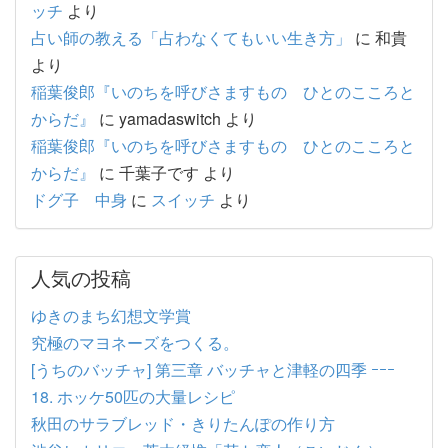
ッチ
より
占い師の教える「占わなくてもいい生き方」
に
和貴
より
稲葉俊郎『いのちを呼びさますもの ひとのこころと
からだ』
に
yamadaswitch
より
稲葉俊郎『いのちを呼びさますもの ひとのこころと
からだ』
に
千葉子です
より
ドグ子 中身
に
スイッチ
より
人気の投稿
ゆきのまち幻想文学賞
究極のマヨネーズをつくる。
[うちのバッチャ] 第三章 バッチャと津軽の四季 ｰｰｰ
18. ホッケ50匹の大量レシピ
秋田のサラブレッド・きりたんぽの作り方