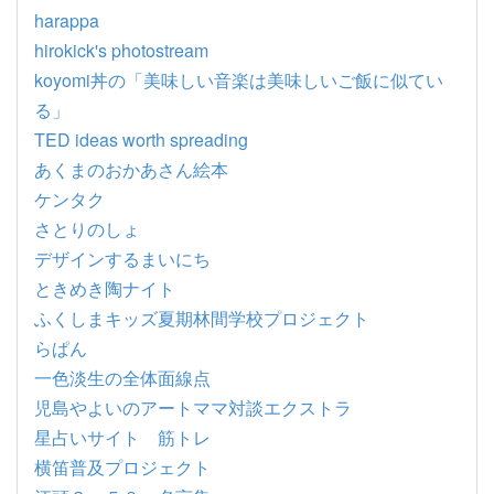
harappa
hirokick's photostream
koyomi丼の「美味しい音楽は美味しいご飯に似てい
る」
TED ideas worth spreading
あくまのおかあさん絵本
ケンタク
さとりのしょ
デザインするまいにち
ときめき陶ナイト
ふくしまキッズ夏期林間学校プロジェクト
らぱん
一色淡生の全体面線点
児島やよいのアートママ対談エクストラ
星占いサイト 筋トレ
横笛普及プロジェクト