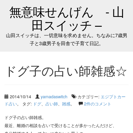
無意味せんげん - 山
田スイッチ –
山田スイッチは、一切意味を求めません。ちなみに7歳男
子と3歳男子を田舎で子育て日記。
ドグ子の占い師雑感☆
2014/10/14
yamadaswitch
カテゴリー:
エジプトカー
ド占い
。 タグ:
ドグ
、
占い師
、
雑感
。
2件のコメント
ドグ子の占い師雑感。
最近、離婚の相談を占いで受けることが多かったんだけど、