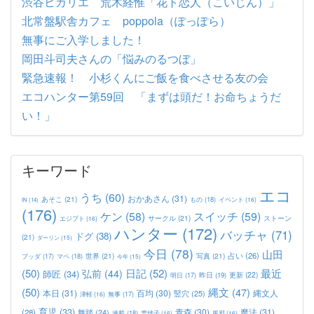
渋谷ヒカリエ 荒木経惟「花ト恋人（こいじん）」
北常盤駅舎カフェ poppola（ぽっぽら）
無事にご入学しました！
岡田斗司夫さんの「悩みのるつぼ」
緊急速報！ 小杉くんにご飯を食べさせる友の会
エコハンター第59回 「まずは頭だ！お命ちょうだ
い！」
キーワード
エコ
うち
(60)
おかあさん
(31)
あそこ
(21)
もの
(18)
イベント
(16)
IN
(14)
(176)
ケン
(58)
スイッチ
(59)
サークル
(21)
ストーン
エジプト
(16)
ハンター
(172)
バッチャ
(71)
ドグ
(38)
(21)
ダーリン
(15)
今日
(78)
山田
占い
(26)
世界
(21)
写真
(21)
マペ
(18)
ブッダ
(17)
今年
(15)
(50)
日記
(52)
最近
弘前
(44)
師匠
(34)
更新
(22)
昨日
(19)
明日
(17)
(50)
縄文
(47)
本日
(31)
百均
(30)
竪穴
(25)
縄文人
津軽
(16)
無事
(17)
育児
(33)
青森
(30)
魔法
(31)
(28)
舞踏
(24)
連載
(18)
雪雄子
(16)
風邪
(16)