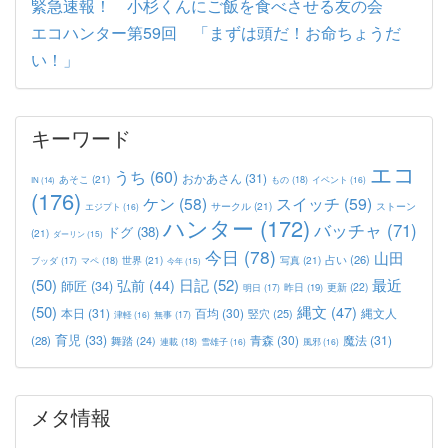
緊急速報！ 小杉くんにご飯を食べさせる友の会
エコハンター第59回 「まずは頭だ！お命ちょうだ
い！」
キーワード
エコ
うち
(60)
おかあさん
(31)
あそこ
(21)
もの
(18)
イベント
(16)
IN
(14)
(176)
ケン
(58)
スイッチ
(59)
サークル
(21)
ストーン
エジプト
(16)
ハンター
(172)
バッチャ
(71)
ドグ
(38)
(21)
ダーリン
(15)
今日
(78)
山田
占い
(26)
世界
(21)
写真
(21)
マペ
(18)
ブッダ
(17)
今年
(15)
(50)
日記
(52)
最近
弘前
(44)
師匠
(34)
更新
(22)
昨日
(19)
明日
(17)
(50)
縄文
(47)
本日
(31)
百均
(30)
竪穴
(25)
縄文人
津軽
(16)
無事
(17)
育児
(33)
青森
(30)
魔法
(31)
(28)
舞踏
(24)
連載
(18)
雪雄子
(16)
風邪
(16)
メタ情報