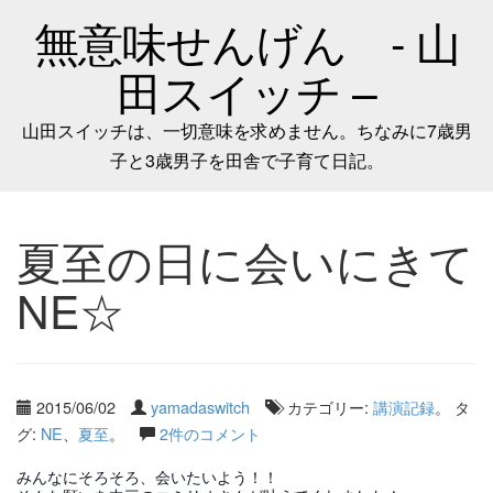
無意味せんげん - 山
田スイッチ –
山田スイッチは、一切意味を求めません。ちなみに7歳男
子と3歳男子を田舎で子育て日記。
夏至の日に会いにきて
NE☆
2015/06/02
yamadaswitch
カテゴリー:
講演記録
。 タ
グ:
NE
、
夏至
。
2件のコメント
みんなにそろそろ、会いたいよう！！