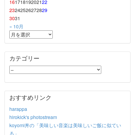
16
17
18
19
20
21
22
23
24
25
26
27
28
29
30
31
« 10月
カテゴリー
おすすめリンク
harappa
hirokick's photostream
koyomi丼の「美味しい音楽は美味しいご飯に似てい
る」