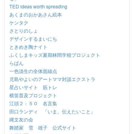
TED ideas worth spreading
あくまのおかあさん絵本
ケンタク
さとりのしょ
デザインするまいにち
ときめき陶ナイト
ふくしまキッズ夏期林間学校プロジェクト
らぱん
一色淡生の全体面線点
児島やよいのアートママ対談エクストラ
星占いサイト 筋トレ
横笛普及プロジェクト
江頭２：５０ 名言集
田口ランディ 「いま、伝えたいこと」
縄文友の会
舞踏家 雪 雄子 公式サイト