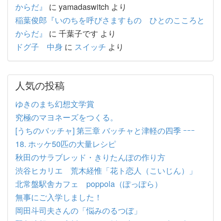
からだ』
に
yamadaswitch
より
稲葉俊郎『いのちを呼びさますもの ひとのこころと
からだ』
に
千葉子です
より
ドグ子 中身
に
スイッチ
より
人気の投稿
ゆきのまち幻想文学賞
究極のマヨネーズをつくる。
[うちのバッチャ] 第三章 バッチャと津軽の四季 ｰｰｰ
18. ホッケ50匹の大量レシピ
秋田のサラブレッド・きりたんぽの作り方
渋谷ヒカリエ 荒木経惟「花ト恋人（こいじん）」
北常盤駅舎カフェ poppola（ぽっぽら）
無事にご入学しました！
岡田斗司夫さんの「悩みのるつぼ」