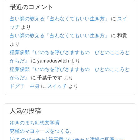
最近のコメント
占い師の教える「占わなくてもいい生き方」
に
スイ
ッチ
より
占い師の教える「占わなくてもいい生き方」
に
和貴
より
稲葉俊郎『いのちを呼びさますもの ひとのこころと
からだ』
に
yamadaswitch
より
稲葉俊郎『いのちを呼びさますもの ひとのこころと
からだ』
に
千葉子です
より
ドグ子 中身
に
スイッチ
より
人気の投稿
ゆきのまち幻想文学賞
究極のマヨネーズをつくる。
[うちのバッチャ] 第三章 バッチャと津軽の四季 ｰｰｰ