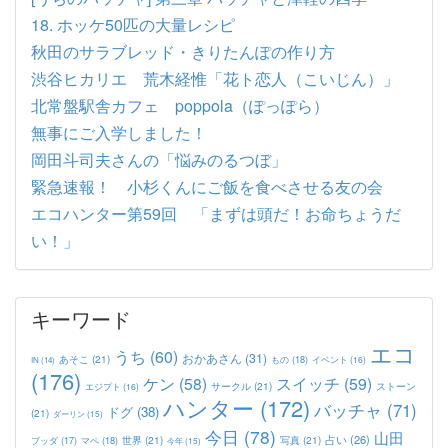
18. ホッケ50匹の大量レシピ
秋田のサラブレッド・きりたんぽの作り方
渋谷ヒカリエ 荒木経惟「花ト恋人（こいじん）」
北常盤駅舎カフェ poppola（ぽっぽら）
無事にご入学しました！
岡田斗司夫さんの「悩みのるつぼ」
緊急速報！ 小杉くんにご飯を食べさせる友の会
エコハンター第59回 「まずは頭だ！お命ちょうだ
い！」
キーワード
エコ
うち
(60)
おかあさん
(31)
あそこ
(21)
もの
(18)
イベント
(16)
IN
(14)
(176)
ケン
(58)
スイッチ
(59)
サークル
(21)
ストーン
エジプト
(16)
ハンター
(172)
バッチャ
(71)
ドグ
(38)
(21)
ダーリン
(15)
今日
(78)
山田
占い
(26)
世界
(21)
写真
(21)
マペ
(18)
ブッダ
(17)
今年
(15)