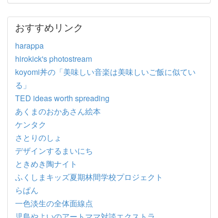
おすすめリンク
harappa
hirokick's photostream
koyomi丼の「美味しい音楽は美味しいご飯に似てい
る」
TED ideas worth spreading
あくまのおかあさん絵本
ケンタク
さとりのしょ
デザインするまいにち
ときめき陶ナイト
ふくしまキッズ夏期林間学校プロジェクト
らぱん
一色淡生の全体面線点
児島やよいのアートママ対談エクストラ