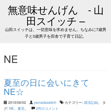
無意味せんげん - 山
田スイッチ –
山田スイッチは、一切意味を求めません。ちなみに7歳男
子と3歳男子を田舎で子育て日記。
NE
夏至の日に会いにきて
NE☆
2015/06/02
yamadaswitch
カテゴリー:
講演記録
。 タ
グ:
NE
、
夏至
。
2件のコメント