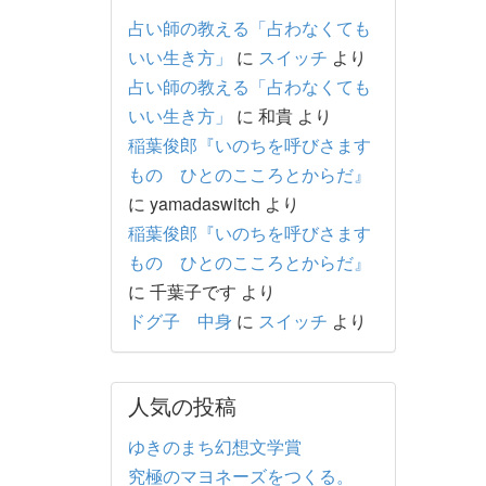
占い師の教える「占わなくても
いい生き方」
に
スイッチ
より
占い師の教える「占わなくても
いい生き方」
に
和貴
より
稲葉俊郎『いのちを呼びさます
もの ひとのこころとからだ』
に
yamadaswitch
より
稲葉俊郎『いのちを呼びさます
もの ひとのこころとからだ』
に
千葉子です
より
ドグ子 中身
に
スイッチ
より
人気の投稿
ゆきのまち幻想文学賞
究極のマヨネーズをつくる。