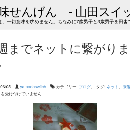
味せんげん - 山田スイッ
は、一切意味を求めません。ちなみに7歳男子と3歳男子を田舎
週までネットに繋がりま
。
/06/05
yamadaswitch
カテゴリー:
ブログ
。 タグ:
ネット
、
来
トを受け付けていません