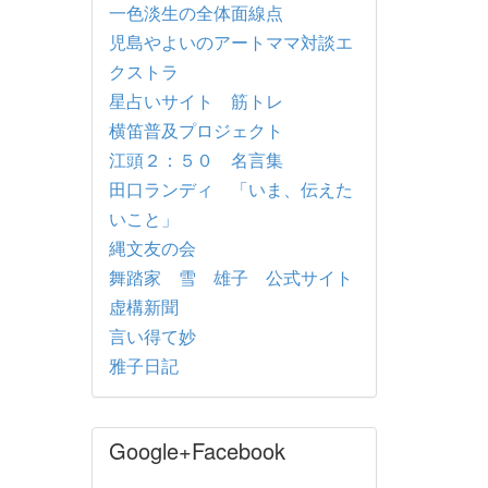
一色淡生の全体面線点
児島やよいのアートママ対談エ
クストラ
星占いサイト 筋トレ
横笛普及プロジェクト
江頭２：５０ 名言集
田口ランディ 「いま、伝えた
いこと」
縄文友の会
舞踏家 雪 雄子 公式サイト
虚構新聞
言い得て妙
雅子日記
Google+Facebook