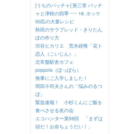
[うちのバッチャ] 第三章 バッチ
ャと津軽の四季 ｰｰｰ 18. ホッケ
50匹の大量レシピ
秋田のサラブレッド・きりたん
ぽの作り方
渋谷ヒカリエ 荒木経惟「花ト
恋人（こいじん）」
北常盤駅舎カフェ
poppola（ぽっぽら）
無事にご入学しました！
岡田斗司夫さんの「悩みのるつ
ぼ」
緊急速報！ 小杉くんにご飯を
食べさせる友の会
エコハンター第59回 「まずは
頭だ！お命ちょうだい！」