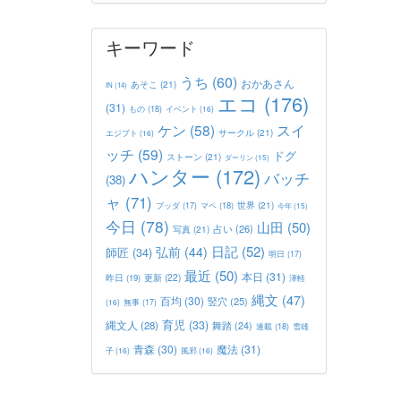
キーワード
うち
(60)
おかあさん
あそこ
(21)
IN
(14)
エコ
(176)
(31)
もの
(18)
イベント
(16)
ケン
(58)
スイ
サークル
(21)
エジプト
(16)
ッチ
(59)
ドグ
ストーン
(21)
ダーリン
(15)
ハンター
(172)
バッチ
(38)
ャ
(71)
世界
(21)
マペ
(18)
ブッダ
(17)
今年
(15)
今日
(78)
山田
(50)
占い
(26)
写真
(21)
日記
(52)
弘前
(44)
師匠
(34)
明日
(17)
最近
(50)
本日
(31)
更新
(22)
昨日
(19)
津軽
縄文
(47)
百均
(30)
竪穴
(25)
(16)
無事
(17)
育児
(33)
縄文人
(28)
舞踏
(24)
連載
(18)
雪雄
青森
(30)
魔法
(31)
子
(16)
風邪
(16)