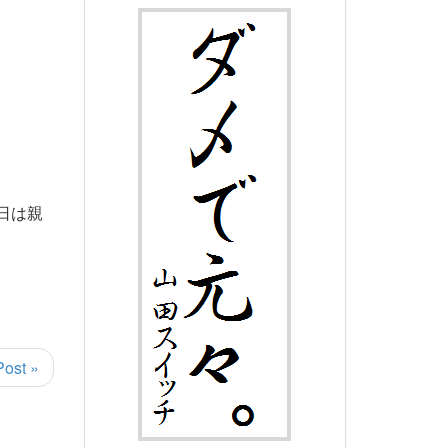
日は親
Post »