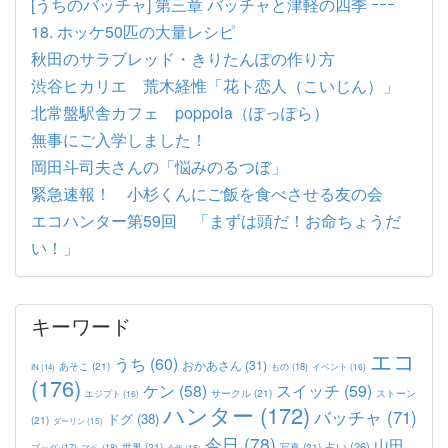
[うちのバッチャ] 第三章 バッチャと津軽の四季 ｰｰｰ
18. ホッケ50匹の大量レシピ
秋田のサラブレッド・きりたんぽの作り方
渋谷ヒカリエ 荒木経惟「花ト恋人（こいじん）」
北常盤駅舎カフェ poppola（ぽっぽら）
無事にご入学しました！
岡田斗司夫さんの「悩みのるつぼ」
緊急速報！ 小杉くんにご飯を食べさせる友の会
エコハンター第59回 「まずは頭だ！お命ちょうだ
い！」
キーワード
エコ
うち
(60)
おかあさん
(31)
あそこ
(21)
もの
(18)
イベント
(16)
IN
(14)
(176)
ケン
(58)
スイッチ
(59)
サークル
(21)
ストーン
エジプト
(16)
ハンター
(172)
バッチャ
(71)
ドグ
(38)
(21)
ダーリン
(15)
今日
(78)
山田
占い
(26)
世界
(21)
写真
(21)
マペ
(18)
ブッダ
(17)
今年
(15)