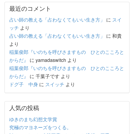
最近のコメント
占い師の教える「占わなくてもいい生き方」
に
スイ
ッチ
より
占い師の教える「占わなくてもいい生き方」
に
和貴
より
稲葉俊郎『いのちを呼びさますもの ひとのこころと
からだ』
に
yamadaswitch
より
稲葉俊郎『いのちを呼びさますもの ひとのこころと
からだ』
に
千葉子です
より
ドグ子 中身
に
スイッチ
より
人気の投稿
ゆきのまち幻想文学賞
究極のマヨネーズをつくる。