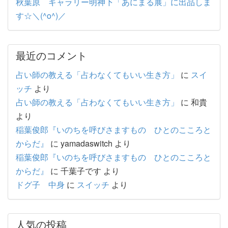
秋葉原 ギャラリー明神下「あにまる展」に出品しま
す☆＼(^o^)／
最近のコメント
占い師の教える「占わなくてもいい生き方」
に
スイ
ッチ
より
占い師の教える「占わなくてもいい生き方」
に
和貴
より
稲葉俊郎『いのちを呼びさますもの ひとのこころと
からだ』
に
yamadaswitch
より
稲葉俊郎『いのちを呼びさますもの ひとのこころと
からだ』
に
千葉子です
より
ドグ子 中身
に
スイッチ
より
人気の投稿