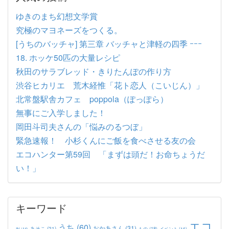
ゆきのまち幻想文学賞
究極のマヨネーズをつくる。
[うちのバッチャ] 第三章 バッチャと津軽の四季 ｰｰｰ
18. ホッケ50匹の大量レシピ
秋田のサラブレッド・きりたんぽの作り方
渋谷ヒカリエ 荒木経惟「花ト恋人（こいじん）」
北常盤駅舎カフェ poppola（ぽっぽら）
無事にご入学しました！
岡田斗司夫さんの「悩みのるつぼ」
緊急速報！ 小杉くんにご飯を食べさせる友の会
エコハンター第59回 「まずは頭だ！お命ちょうだ
い！」
キーワード
エコ
うち
(60)
おかあさん
(31)
あそこ
(21)
もの
(18)
イベント
(16)
IN
(14)