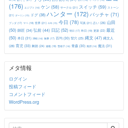
(176)
ケン
(58)
スイッチ
(59)
サークル
(21)
ストーン
エジプト
(16)
ハンター
(172)
バッチャ
(71)
ドグ
(38)
(21)
ダーリン
(15)
今日
(78)
山田
占い
(26)
世界
(21)
写真
(21)
マペ
(18)
ブッダ
(17)
今年
(15)
(50)
日記
(52)
最近
弘前
(44)
師匠
(34)
更新
(22)
昨日
(19)
明日
(17)
(50)
縄文
(47)
本日
(31)
百均
(30)
竪穴
(25)
縄文人
津軽
(16)
無事
(17)
育児
(33)
青森
(30)
魔法
(31)
(28)
舞踏
(24)
連載
(18)
雪雄子
(16)
風邪
(16)
メタ情報
ログイン
投稿フィード
コメントフィード
WordPress.org