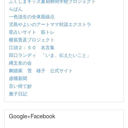
ふくしまキッズ夏期林間学校プロジェクト
らぱん
一色淡生の全体面線点
児島やよいのアートママ対談エクストラ
星占いサイト 筋トレ
横笛普及プロジェクト
江頭２：５０ 名言集
田口ランディ 「いま、伝えたいこと」
縄文友の会
舞踏家 雪 雄子 公式サイト
虚構新聞
言い得て妙
雅子日記
Google+Facebook