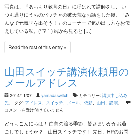
写真は、『あおもり教育の日』に呼ばれて講師をし、 い
つも通りにうちのバッチャの破天荒なお話をした後、「み
んなで元気玉を出そう！」のコーナーで気の出し方をお伝
えしている私。(*´∇｀) 端から見ると […]
Read the rest of this entry »
山田スイッチ講演依頼用の
メールアドレス
2014/11/07
yamadaswitch
カテゴリー:
講演申し込み
先
。 タグ:
アドレス
、
スイッチ
、
メール
、
依頼
、
山田
、
講演
。
コメントを受け付けていません
どうもこんにちは！ 白鳥の渡る季節、皆さまいかがお過
ごしでしょうか？ 山田スイッチです！ 先日、HPのお問