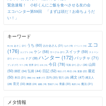
緊急速報！ 小杉くんにご飯を食べさせる友の会
エコハンター第59回 「まずは頭だ！お命ちょうだ
い！」
キーワード
エコ
うち
(60)
おかあさん
(31)
あそこ
(21)
もの
(18)
イベント
(16)
IN
(14)
(176)
ケン
(58)
スイッチ
(59)
サークル
(21)
ストーン
エジプト
(16)
ハンター
(172)
バッチャ
(71)
ドグ
(38)
(21)
ダーリン
(15)
今日
(78)
山田
占い
(26)
世界
(21)
写真
(21)
マペ
(18)
ブッダ
(17)
今年
(15)
(50)
日記
(52)
最近
弘前
(44)
師匠
(34)
更新
(22)
昨日
(19)
明日
(17)
(50)
縄文
(47)
本日
(31)
百均
(30)
竪穴
(25)
縄文人
津軽
(16)
無事
(17)
育児
(33)
青森
(30)
魔法
(31)
(28)
舞踏
(24)
連載
(18)
雪雄子
(16)
風邪
(16)
メタ情報