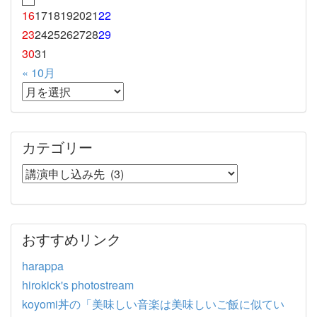
16
17
18
19
20
21
22
23
24
25
26
27
28
29
30
31
« 10月
カテゴリー
おすすめリンク
harappa
hirokick's photostream
koyomi丼の「美味しい音楽は美味しいご飯に似てい