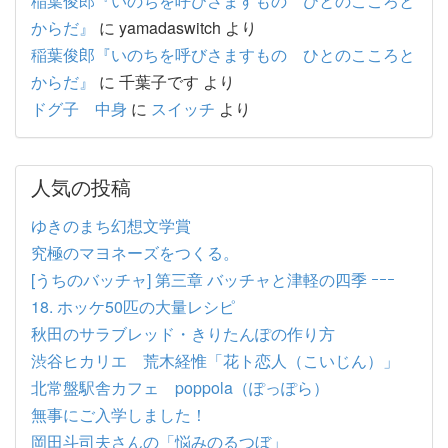
稲葉俊郎『いのちを呼びさますもの ひとのこころと
からだ』
に
yamadaswitch
より
稲葉俊郎『いのちを呼びさますもの ひとのこころと
からだ』
に
千葉子です
より
ドグ子 中身
に
スイッチ
より
人気の投稿
ゆきのまち幻想文学賞
究極のマヨネーズをつくる。
[うちのバッチャ] 第三章 バッチャと津軽の四季 ｰｰｰ
18. ホッケ50匹の大量レシピ
秋田のサラブレッド・きりたんぽの作り方
渋谷ヒカリエ 荒木経惟「花ト恋人（こいじん）」
北常盤駅舎カフェ poppola（ぽっぽら）
無事にご入学しました！
岡田斗司夫さんの「悩みのるつぼ」