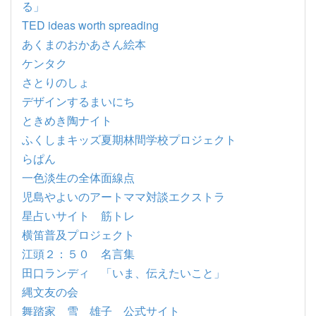
る」
TED ideas worth spreading
あくまのおかあさん絵本
ケンタク
さとりのしょ
デザインするまいにち
ときめき陶ナイト
ふくしまキッズ夏期林間学校プロジェクト
らぱん
一色淡生の全体面線点
児島やよいのアートママ対談エクストラ
星占いサイト 筋トレ
横笛普及プロジェクト
江頭２：５０ 名言集
田口ランディ 「いま、伝えたいこと」
縄文友の会
舞踏家 雪 雄子 公式サイト