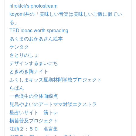
hirokick's photostream
koyomi丼の「美味しい音楽は美味しいご飯に似てい
る」
TED ideas worth spreading
あくまのおかあさん絵本
ケンタク
さとりのしょ
デザインするまいにち
ときめき陶ナイト
ふくしまキッズ夏期林間学校プロジェクト
らぱん
一色淡生の全体面線点
児島やよいのアートママ対談エクストラ
星占いサイト 筋トレ
横笛普及プロジェクト
江頭２：５０ 名言集