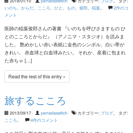
2018/01/10
yamadaswitch
カテゴリー:
ブログ
。 タグ:
いのち
、
からだ
、
こころ
、
ひと
、
もの
、
俊郎
、
稲葉
。
2件のコ
メント
医師の稲葉俊郎さんの著書 『いのちを呼びさますもの ひ
とのこころとからだ』 （アノニマ・スタジオ）を読みま
した。 艶めかしい赤い表紙に金色のシンボル、白い帯が
きれい。 赤血球と白血球みたい。 それか、産着に包まれ
た赤ちゃ […]
Read the rest of this entry »
旅するこころ
2013/09/17
yamadaswitch
カテゴリー:
ブログ
。 タグ:
こころ
。
4件のコメント