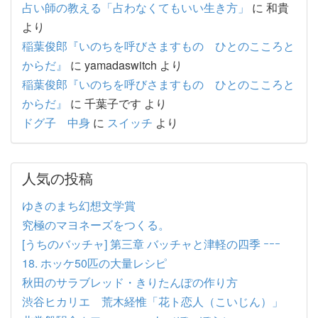
占い師の教える「占わなくてもいい生き方」
に
和貴
より
稲葉俊郎『いのちを呼びさますもの ひとのこころと
からだ』
に
yamadaswitch
より
稲葉俊郎『いのちを呼びさますもの ひとのこころと
からだ』
に
千葉子です
より
ドグ子 中身
に
スイッチ
より
人気の投稿
ゆきのまち幻想文学賞
究極のマヨネーズをつくる。
[うちのバッチャ] 第三章 バッチャと津軽の四季 ｰｰｰ
18. ホッケ50匹の大量レシピ
秋田のサラブレッド・きりたんぽの作り方
渋谷ヒカリエ 荒木経惟「花ト恋人（こいじん）」