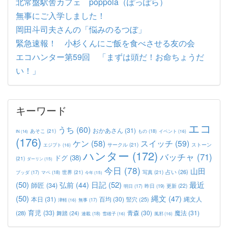
北常盤駅舎カフェ poppola（ぽっぽら）
無事にご入学しました！
岡田斗司夫さんの「悩みのるつぼ」
緊急速報！ 小杉くんにご飯を食べさせる友の会
エコハンター第59回 「まずは頭だ！お命ちょうだ
い！」
キーワード
エコ
うち
(60)
おかあさん
(31)
あそこ
(21)
もの
(18)
イベント
(16)
IN
(14)
(176)
ケン
(58)
スイッチ
(59)
サークル
(21)
ストーン
エジプト
(16)
ハンター
(172)
バッチャ
(71)
ドグ
(38)
(21)
ダーリン
(15)
今日
(78)
山田
占い
(26)
世界
(21)
写真
(21)
マペ
(18)
ブッダ
(17)
今年
(15)
(50)
日記
(52)
最近
弘前
(44)
師匠
(34)
更新
(22)
昨日
(19)
明日
(17)
(50)
縄文
(47)
本日
(31)
百均
(30)
竪穴
(25)
縄文人
津軽
(16)
無事
(17)
育児
(33)
青森
(30)
魔法
(31)
(28)
舞踏
(24)
連載
(18)
雪雄子
(16)
風邪
(16)