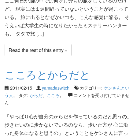
ここ何日か脳の中では何ヶ月分もの旅をしているのだけ
ど、 現実には１週間経っていないということが起こって
いる。 旅に出るとなぜかいつも、こんな感覚に陥る。 そ
うえいば大学生の時になりたかったミステリーハンター
も、 タダで旅 […]
Read the rest of this entry »
こころとからだと
2011/02/15
yamadaswitch
カテゴリー:
ケンさんとい
う人
。 タグ:
からだ
、
こころ
。
コメントを受け付けていませ
ん
「やっぱり心が自分のからだを作っているのだと思うの。
歩きたいのに歩かないでいるのなら、歩いた方が 心に沿
った身体になると思うの」 ということをケンさんに言っ