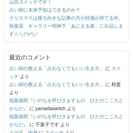
山田スイッチです！
占い師に未来予知はできるのか？
クリスマスは後ろ向きな記事の方が好感が持てる件。
秋葉原 ギャラリー明神下「あにまる展」に出品しま
す☆＼(^o^)／
最近のコメント
占い師の教える「占わなくてもいい生き方」
に
スイ
ッチ
より
占い師の教える「占わなくてもいい生き方」
に
和貴
より
稲葉俊郎『いのちを呼びさますもの ひとのこころと
からだ』
に
yamadaswitch
より
稲葉俊郎『いのちを呼びさますもの ひとのこころと
からだ』
に
千葉子です
より
ドグ子 中身
に
スイッチ
より