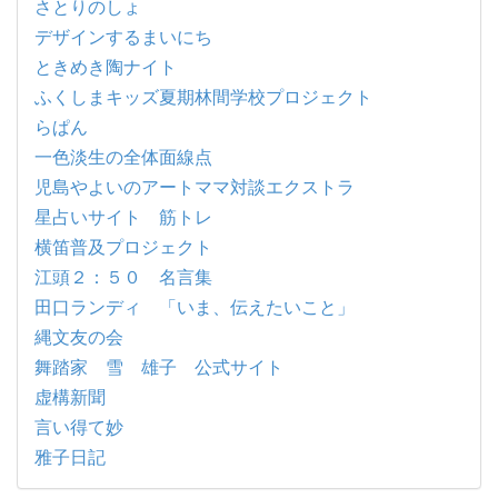
さとりのしょ
デザインするまいにち
ときめき陶ナイト
ふくしまキッズ夏期林間学校プロジェクト
らぱん
一色淡生の全体面線点
児島やよいのアートママ対談エクストラ
星占いサイト 筋トレ
横笛普及プロジェクト
江頭２：５０ 名言集
田口ランディ 「いま、伝えたいこと」
縄文友の会
舞踏家 雪 雄子 公式サイト
虚構新聞
言い得て妙
雅子日記