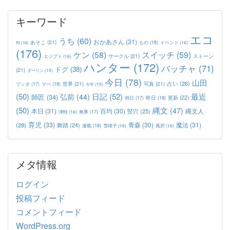
キーワード
エコ
うち
(60)
おかあさん
(31)
あそこ
(21)
もの
(18)
イベント
(16)
IN
(14)
(176)
ケン
(58)
スイッチ
(59)
サークル
(21)
ストーン
エジプト
(16)
ハンター
(172)
バッチャ
(71)
ドグ
(38)
(21)
ダーリン
(15)
今日
(78)
山田
占い
(26)
世界
(21)
写真
(21)
マペ
(18)
ブッダ
(17)
今年
(15)
(50)
日記
(52)
最近
弘前
(44)
師匠
(34)
更新
(22)
昨日
(19)
明日
(17)
(50)
縄文
(47)
本日
(31)
百均
(30)
竪穴
(25)
縄文人
津軽
(16)
無事
(17)
育児
(33)
青森
(30)
魔法
(31)
(28)
舞踏
(24)
連載
(18)
雪雄子
(16)
風邪
(16)
メタ情報
ログイン
投稿フィード
コメントフィード
WordPress.org