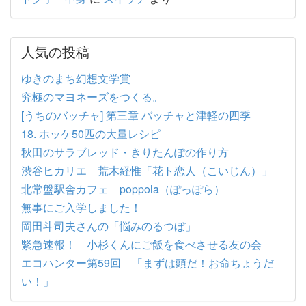
人気の投稿
ゆきのまち幻想文学賞
究極のマヨネーズをつくる。
[うちのバッチャ] 第三章 バッチャと津軽の四季 ｰｰｰ
18. ホッケ50匹の大量レシピ
秋田のサラブレッド・きりたんぽの作り方
渋谷ヒカリエ 荒木経惟「花ト恋人（こいじん）」
北常盤駅舎カフェ poppola（ぽっぽら）
無事にご入学しました！
岡田斗司夫さんの「悩みのるつぼ」
緊急速報！ 小杉くんにご飯を食べさせる友の会
エコハンター第59回 「まずは頭だ！お命ちょうだ
い！」