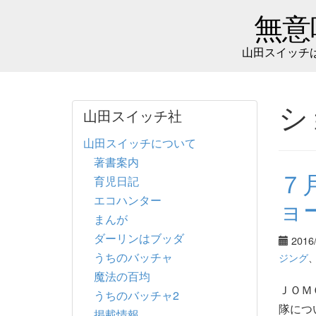
無意
山田スイッチ
シ
山田スイッチ社
山田スイッチについて
著書案内
７
育児日記
エコハンター
ョ
まんが
ダーリンはブッダ
2016
うちのバッチャ
ジング
魔法の百均
ＪＯＭ
うちのバッチャ2
隊につ
掲載情報