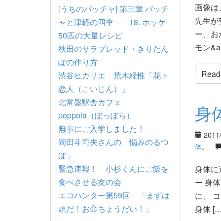
画像は
[うちのバッチャ] 第三章 バッチ
先生が
ャと津軽の四季 ｰｰｰ 18. ホッケ
ー、お
50匹の大量レシピ
モン&am
秋田のサラブレッド・きりたん
ぽの作り方
Read t
渋谷ヒカリエ 荒木経惟「花ト
恋人（こいじん）」
北常盤駅舎カフェ
身
poppola（ぽっぽら）
無事にご入学しました！
2011
岡田斗司夫さんの「悩みのるつ
体
。
ぼ」
緊急速報！ 小杉くんにご飯を
身体に
食べさせる友の会
ー 身
エコハンター第59回 「まずは
に、 
頭だ！お命ちょうだい！」
身体 […