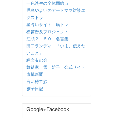
一色淡生の全体面線点
児島やよいのアートママ対談エ
クストラ
星占いサイト 筋トレ
横笛普及プロジェクト
江頭２：５０ 名言集
田口ランディ 「いま、伝えた
いこと」
縄文友の会
舞踏家 雪 雄子 公式サイト
虚構新聞
言い得て妙
雅子日記
Google+Facebook