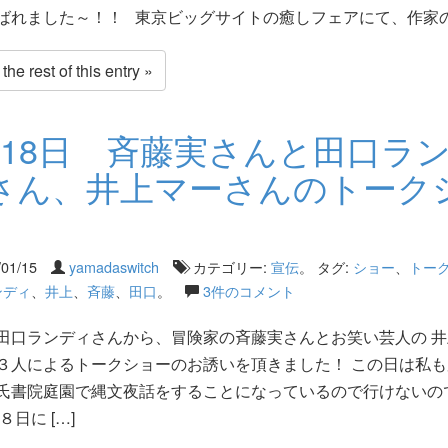
ばれました～！！ 東京ビッグサイトの癒しフェアにて、作家の田
he rest of this entry »
月18日 斉藤実さんと田口ラ
さん、井上マーさんのトーク
/01/15
yamadaswitch
カテゴリー:
宣伝
。 タグ:
ショー
、
トー
ンディ
、
井上
、
斉藤
、
田口
。
3件のコメント
田口ランディさんから、冒険家の斉藤実さんとお笑い芸人の 井
３人によるトークショーのお誘いを頂きました！ この日は私も
氏書院庭園で縄文夜話をすることになっているので行けないの
８日に […]