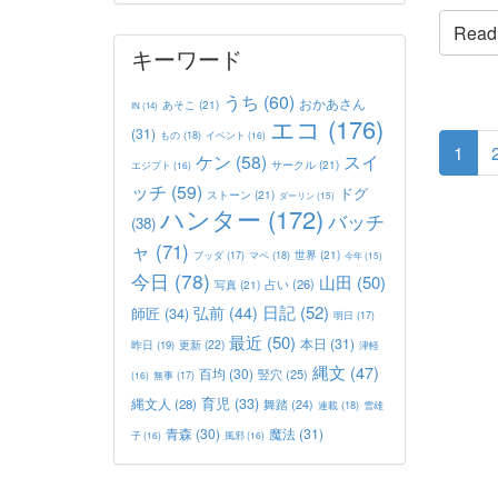
Read t
キーワード
うち
(60)
おかあさん
あそこ
(21)
IN
(14)
エコ
(176)
(31)
もの
(18)
イベント
(16)
1
ケン
(58)
スイ
サークル
(21)
エジプト
(16)
ッチ
(59)
ドグ
ストーン
(21)
ダーリン
(15)
ハンター
(172)
バッチ
(38)
ャ
(71)
世界
(21)
マペ
(18)
ブッダ
(17)
今年
(15)
今日
(78)
山田
(50)
占い
(26)
写真
(21)
日記
(52)
弘前
(44)
師匠
(34)
明日
(17)
最近
(50)
本日
(31)
更新
(22)
昨日
(19)
津軽
縄文
(47)
百均
(30)
竪穴
(25)
(16)
無事
(17)
育児
(33)
縄文人
(28)
舞踏
(24)
連載
(18)
雪雄
青森
(30)
魔法
(31)
子
(16)
風邪
(16)