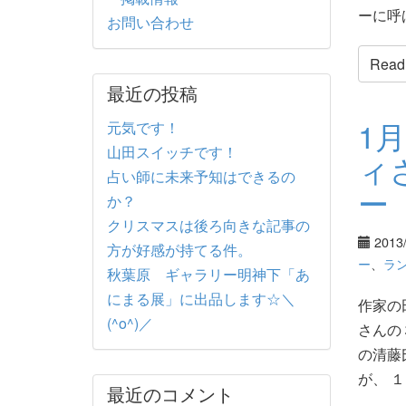
ーに呼
お問い合わせ
Read t
最近の投稿
1
元気です！
山田スイッチです！
ィ
占い師に未来予知はできるの
ー
か？
クリスマスは後ろ向きな記事の
2013
方が好感が持てる件。
ー
、
ラ
秋葉原 ギャラリー明神下「あ
にまる展」に出品します☆＼
作家の
(^o^)／
さんの
の清藤
が、 １
最近のコメント