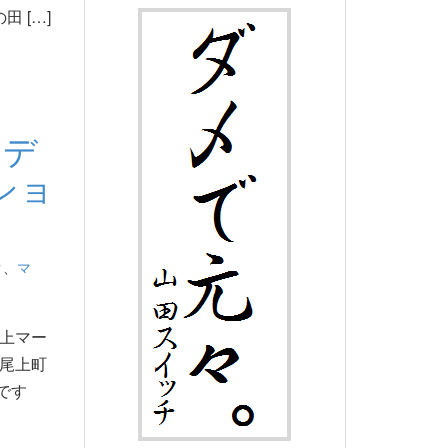
 […]
ンデ
ショ
ク
、
マ
上マー
尾上町
です