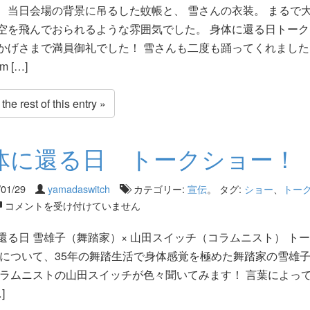
、当日会場の背景に吊るした蚊帳と、 雪さんの衣装。 まるで
空を飛んでおられるような雰囲気でした。 身体に還る日トーク
かげさまで満員御礼でした！ 雪さんも二度も踊ってくれました
 […]
he rest of this entry »
体に還る日 トークショー！
/01/29
yamadaswitch
カテゴリー:
宣伝
。 タグ:
ショー
、
トー
コメントを受け付けていません
還る日 雪雄子（舞踏家）× 山田スイッチ（コラムニスト） ト
体について、35年の舞踏生活で身体感覚を極めた舞踏家の雪雄
コラムニストの山田スイッチが色々聞いてみます！ 言葉によっ
]