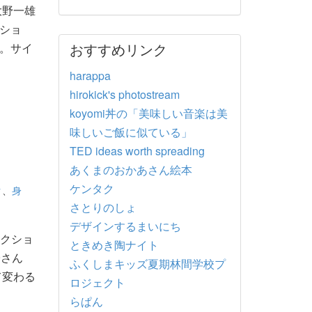
大野一雄
ショ
おすすめリンク
。サイ
harappa
hirokick's photostream
koyomi丼の「美味しい音楽は美
味しいご飯に似ている」
TED ideas worth spreading
あくまのおかあさん絵本
ケンタク
ク
、
身
さとりのしょ
デザインするまいにち
ークショ
ときめき陶ナイト
子さん
ふくしまキッズ夏期林間学校プ
て変わる
ロジェクト
らぱん