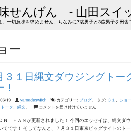
味せんげん - 山田スイッ
は、一切意味を求めません。ちなみに7歳男子と3歳男子を田舎
ョー
月３１日縄文ダウジングトー
ー！
/06/19
yamadaswitch
カテゴリー:
ブログ
。 タグ:
３１
、
ショ
、
トーク
、
縄文
。
コメントを受け付けていません
ＯＮ ＦＡＮが更新されました！ 今回のエッセイは、縄文ダウ
いてです！ そしてなんと、７月３１日東京ビッグサイトのトー