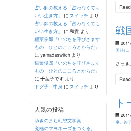
Read t
占い師の教える「占わなくても
いい生き方」
に
スイッチ
より
占い師の教える「占わなくても
戦
いい生き方」
に
和貴
より
稲葉俊郎『いのちを呼びさます
2011
もの ひとのこころとからだ』
国時代
に
yamadaswitch
より
稲葉俊郎『いのちを呼びさます
さっき
もの ひとのこころとからだ』
に
千葉子です
より
Read t
ドグ子 中身
に
スイッチ
より
ト
人気の投稿
2011
ゆきのまち幻想文学賞
事
、
終
究極のマヨネーズをつくる。