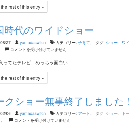
he rest of this entry »
国時代のワイドショー
/06/27
yamadaswitch
カテゴリー:
子育て
。 タグ:
ショー
、
ワ
。
コメントを受け付けていません
入ってたテレビ、めっちゃ面白い！
he rest of this entry »
ークショー無事終了しました
/02/06
yamadaswitch
カテゴリー:
アート
。 タグ:
ショー
、
ト
了
。
コメントを受け付けていません