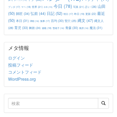
今日
(78)
山田
占い
(26)
世界
(21)
写真
(21)
マペ
(18)
ブッダ
(17)
今年
(15)
(50)
日記
(52)
最近
弘前
(44)
師匠
(34)
更新
(22)
昨日
(19)
明日
(17)
(50)
縄文
(47)
本日
(31)
百均
(30)
竪穴
(25)
縄文人
津軽
(16)
無事
(17)
育児
(33)
青森
(30)
魔法
(31)
(28)
舞踏
(24)
連載
(18)
雪雄子
(16)
風邪
(16)
メタ情報
ログイン
投稿フィード
コメントフィード
WordPress.org