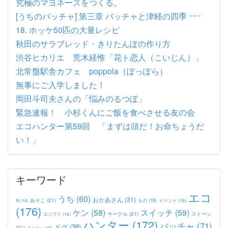
究極のマヨネーズをつくる。
[うちのバッチャ] 第三章 バッチャと津軽の四季 ｰｰｰ
18. ホッケ50匹の大量レシピ
秋田のサラブレッド・きりたんぽの作り方
渋谷ヒカリエ 荒木経惟「花ト恋人（こいじん）」
北常盤駅舎カフェ poppola（ぽっぽら）
無事にご入学しました！
岡田斗司夫さんの「悩みのるつぼ」
緊急速報！ 小杉くんにご飯を食べさせる友の会
エコハンター第59回 「まずは頭だ！お命ちょうだ
い！」
キーワード
エコ
うち
(60)
おかあさん
(31)
あそこ
(21)
もの
(18)
イベント
(16)
IN
(14)
(176)
ケン
(58)
スイッチ
(59)
サークル
(21)
ストーン
エジプト
(16)
ハンター
(172)
バッチャ
(71)
ドグ
(38)
(21)
ダーリン
(15)