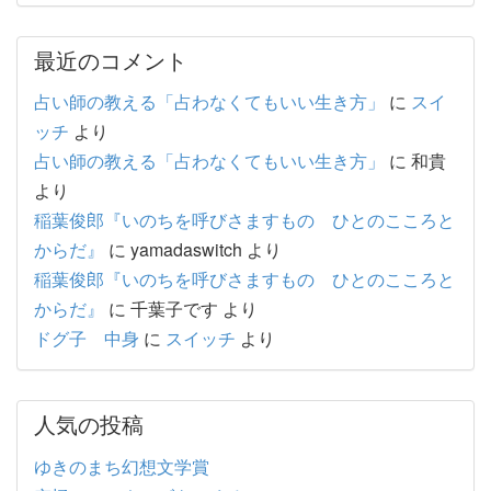
最近のコメント
占い師の教える「占わなくてもいい生き方」
に
スイ
ッチ
より
占い師の教える「占わなくてもいい生き方」
に
和貴
より
稲葉俊郎『いのちを呼びさますもの ひとのこころと
からだ』
に
yamadaswitch
より
稲葉俊郎『いのちを呼びさますもの ひとのこころと
からだ』
に
千葉子です
より
ドグ子 中身
に
スイッチ
より
人気の投稿
ゆきのまち幻想文学賞