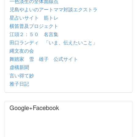
一色淡生の全体面線点
児島やよいのアートママ対談エクストラ
星占いサイト 筋トレ
横笛普及プロジェクト
江頭２：５０ 名言集
田口ランディ 「いま、伝えたいこと」
縄文友の会
舞踏家 雪 雄子 公式サイト
虚構新聞
言い得て妙
雅子日記
Google+Facebook