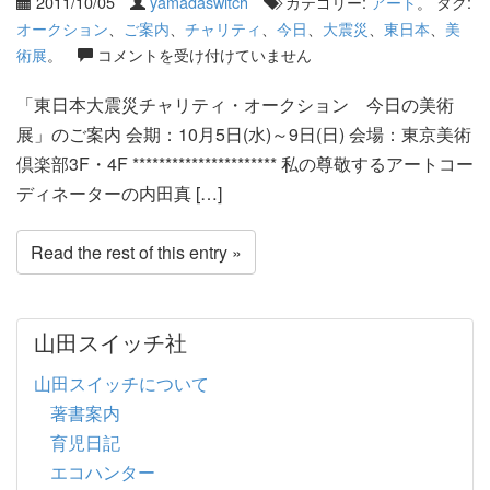
2011/10/05
yamadaswitch
カテゴリー:
アート
。 タグ:
オークション
、
ご案内
、
チャリティ
、
今日
、
大震災
、
東日本
、
美
術展
。
コメントを受け付けていません
「東日本大震災チャリティ・オークション 今日の美術
展」のご案内 会期：10月5日(水)～9日(日) 会場：東京美術
倶楽部3F・4F ********************** 私の尊敬するアートコー
ディネーターの内田真 […]
Read the rest of this entry »
山田スイッチ社
山田スイッチについて
著書案内
育児日記
エコハンター