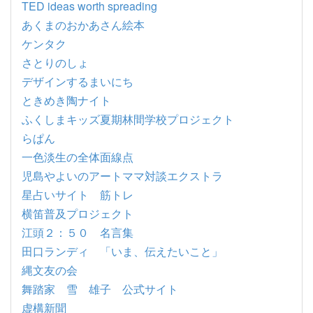
TED ideas worth spreading
あくまのおかあさん絵本
ケンタク
さとりのしょ
デザインするまいにち
ときめき陶ナイト
ふくしまキッズ夏期林間学校プロジェクト
らぱん
一色淡生の全体面線点
児島やよいのアートママ対談エクストラ
星占いサイト 筋トレ
横笛普及プロジェクト
江頭２：５０ 名言集
田口ランディ 「いま、伝えたいこと」
縄文友の会
舞踏家 雪 雄子 公式サイト
虚構新聞