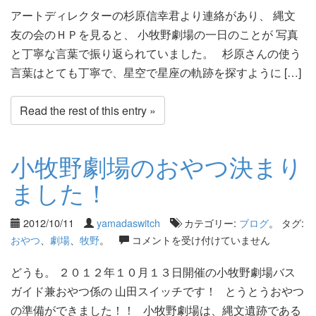
アートディレクターの杉原信幸君より連絡があり、 縄文
友の会のＨＰを見ると、 小牧野劇場の一日のことが 写真
と丁寧な言葉で振り返られていました。 杉原さんの使う
言葉はとても丁寧で、星空で星座の軌跡を探すように […]
Read the rest of this entry »
小牧野劇場のおやつ決まり
ました！
2012/10/11
yamadaswitch
カテゴリー:
ブログ
。 タグ:
おやつ
、
劇場
、
牧野
。
コメントを受け付けていません
どうも。 ２０１２年１０月１３日開催の小牧野劇場バス
ガイド兼おやつ係の 山田スイッチです！ とうとうおやつ
の準備ができました！！ 小牧野劇場は、縄文遺跡である