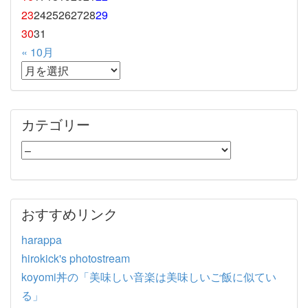
23
24
25
26
27
28
29
30
31
« 10月
カテゴリー
おすすめリンク
harappa
hirokick's photostream
koyomi丼の「美味しい音楽は美味しいご飯に似てい
る」