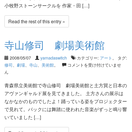
小牧野ストーンサークルを 作家・田 […]
Read the rest of this entry »
寺山修司 劇場美術館
2008/05/07
yamadaswitch
カテゴリー:
アート
。 タグ:
修司
、
劇場
、
寺山
、
美術館
。
コメントを受け付けていませ
ん
青森県立美術館で寺山修司 劇場美術館と土方巽と日本の
アヴァンギャルド展を見てきました。 土方さんの展示は
なかなかのものでしたよ！踊っている姿をプロジェクター
で見れて。バックには舞踏に使われた音楽がずっと鳴り響
いていました […]