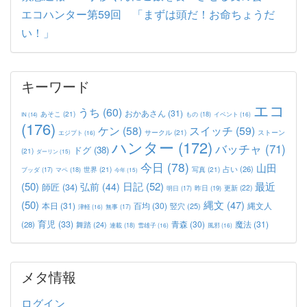
エコハンター第59回 「まずは頭だ！お命ちょうだ
い！」
キーワード
エコ
うち
(60)
おかあさん
(31)
あそこ
(21)
もの
(18)
イベント
(16)
IN
(14)
(176)
ケン
(58)
スイッチ
(59)
サークル
(21)
ストーン
エジプト
(16)
ハンター
(172)
バッチャ
(71)
ドグ
(38)
(21)
ダーリン
(15)
今日
(78)
山田
占い
(26)
世界
(21)
写真
(21)
マペ
(18)
ブッダ
(17)
今年
(15)
(50)
日記
(52)
最近
弘前
(44)
師匠
(34)
更新
(22)
昨日
(19)
明日
(17)
(50)
縄文
(47)
本日
(31)
百均
(30)
竪穴
(25)
縄文人
津軽
(16)
無事
(17)
育児
(33)
青森
(30)
魔法
(31)
(28)
舞踏
(24)
連載
(18)
雪雄子
(16)
風邪
(16)
メタ情報
ログイン