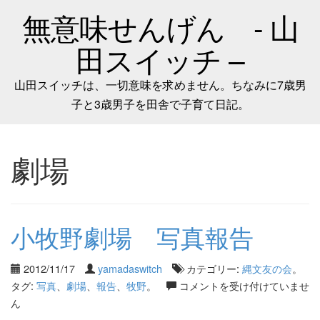
無意味せんげん - 山
田スイッチ –
山田スイッチは、一切意味を求めません。ちなみに7歳男
子と3歳男子を田舎で子育て日記。
劇場
小牧野劇場 写真報告
2012/11/17
yamadaswitch
カテゴリー:
縄文友の会
。
タグ:
写真
、
劇場
、
報告
、
牧野
。
コメントを受け付けていませ
ん