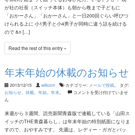
が社の社長（スイッチ本体）も朝から晩まで子どもに
「おかーさん」「おかーさん」と一日200回ぐらい呼びつ
けられる上に 小1男子と小4男子が同時に違う話を続ける
ので &n […]
Read the rest of this entry »
年末年始の休載のお知らせ
2013/12/15
willcom
カテゴリー:
メールで投稿
。 タグ:
お知らせ
、
休載
、
年始
、
年末
。
コメントを受け付けていませ
ん
来週から３週間、読売新聞青森版で連載している「山田ス
イッチのTHE青森暮らし」は年末年始の特別紙面になりま
すので、おやすみです。 先週は、レディー・ガガとバッ