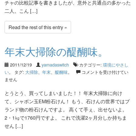
チャの比較記事を書きましたが、意外と共通点の多かった
二人。こん […]
Read the rest of this entry »
年末大掃除の醍醐味。
2011/12/19
yamadaswitch
カテゴリー:
環境にやさし
い
。 タグ:
大掃除
、
年末
、
醍醐味
。
コメントを受け付けてい
ません
とうとう、買ってしまいました！！ 年末大掃除に向け
て、シャボン玉EM粉石けん！ もう、石けんの世界ではブ
ランド物の粉石けんですよ。 高くて手ぇ、出せないよ。
2・1㎏で1760円ですよ。 これで洗濯2ヶ月分しか持ちま
せん […]