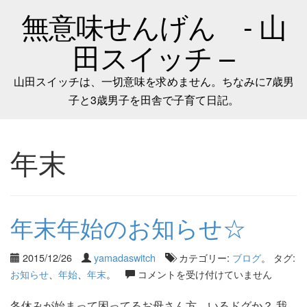
無意味せんげん - 山
田スイッチ –
山田スイッチは、一切意味を求めません。ちなみに7歳男
子と3歳男子を田舎で子育て日記。
年末
年末年始のお知らせ☆
2015/12/26
yamadaswitch
カテゴリー:
ブログ
。 タグ:
お知らせ
、
年始
、
年末
。
コメントを受け付けていません
冬休みが始まって困ってるお母さん方、いるドグか？ 我