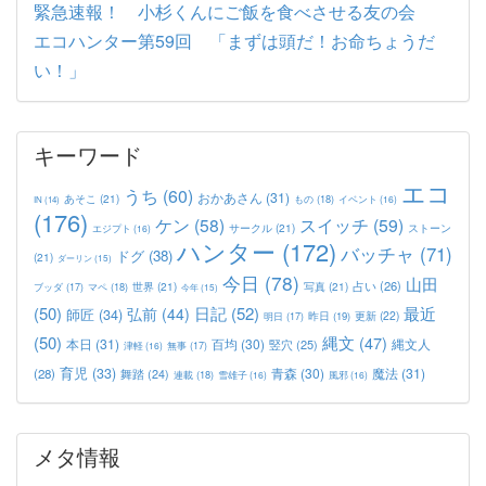
緊急速報！ 小杉くんにご飯を食べさせる友の会
エコハンター第59回 「まずは頭だ！お命ちょうだ
い！」
キーワード
エコ
うち
(60)
おかあさん
(31)
あそこ
(21)
もの
(18)
イベント
(16)
IN
(14)
(176)
ケン
(58)
スイッチ
(59)
サークル
(21)
ストーン
エジプト
(16)
ハンター
(172)
バッチャ
(71)
ドグ
(38)
(21)
ダーリン
(15)
今日
(78)
山田
占い
(26)
世界
(21)
写真
(21)
マペ
(18)
ブッダ
(17)
今年
(15)
(50)
日記
(52)
最近
弘前
(44)
師匠
(34)
更新
(22)
昨日
(19)
明日
(17)
(50)
縄文
(47)
本日
(31)
百均
(30)
竪穴
(25)
縄文人
津軽
(16)
無事
(17)
育児
(33)
青森
(30)
魔法
(31)
(28)
舞踏
(24)
連載
(18)
雪雄子
(16)
風邪
(16)
メタ情報