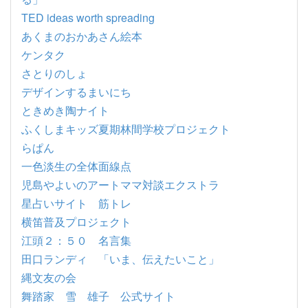
TED ideas worth spreading
あくまのおかあさん絵本
ケンタク
さとりのしょ
デザインするまいにち
ときめき陶ナイト
ふくしまキッズ夏期林間学校プロジェクト
らぱん
一色淡生の全体面線点
児島やよいのアートママ対談エクストラ
星占いサイト 筋トレ
横笛普及プロジェクト
江頭２：５０ 名言集
田口ランディ 「いま、伝えたいこと」
縄文友の会
舞踏家 雪 雄子 公式サイト