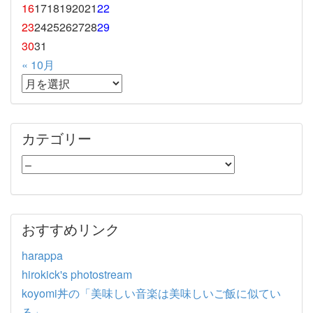
16
17
18
19
20
21
22
23
24
25
26
27
28
29
30
31
« 10月
カテゴリー
おすすめリンク
harappa
hirokick's photostream
koyomi丼の「美味しい音楽は美味しいご飯に似てい
る」