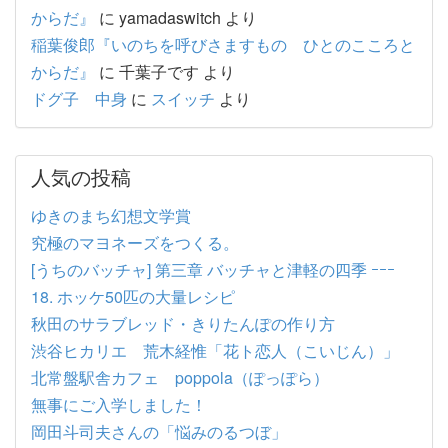
からだ』
に
yamadaswitch
より
稲葉俊郎『いのちを呼びさますもの ひとのこころと
からだ』
に
千葉子です
より
ドグ子 中身
に
スイッチ
より
人気の投稿
ゆきのまち幻想文学賞
究極のマヨネーズをつくる。
[うちのバッチャ] 第三章 バッチャと津軽の四季 ｰｰｰ
18. ホッケ50匹の大量レシピ
秋田のサラブレッド・きりたんぽの作り方
渋谷ヒカリエ 荒木経惟「花ト恋人（こいじん）」
北常盤駅舎カフェ poppola（ぽっぽら）
無事にご入学しました！
岡田斗司夫さんの「悩みのるつぼ」