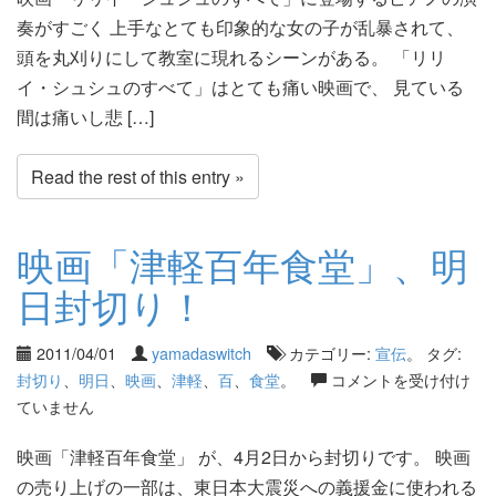
奏がすごく 上手なとても印象的な女の子が乱暴されて、
頭を丸刈りにして教室に現れるシーンがある。 「リリ
イ・シュシュのすべて」はとても痛い映画で、 見ている
間は痛いし悲 […]
Read the rest of this entry »
映画「津軽百年食堂」、明
日封切り！
2011/04/01
yamadaswitch
カテゴリー:
宣伝
。 タグ:
封切り
、
明日
、
映画
、
津軽
、
百
、
食堂
。
コメントを受け付け
ていません
映画「津軽百年食堂」 が、4月2日から封切りです。 映画
の売り上げの一部は、東日本大震災への義援金に使われる