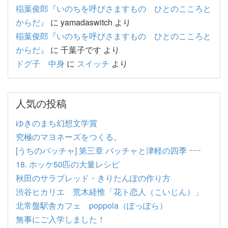
稲葉俊郎『いのちを呼びさますもの ひとのこころと
からだ』
に
yamadaswitch
より
稲葉俊郎『いのちを呼びさますもの ひとのこころと
からだ』
に
千葉子です
より
ドグ子 中身
に
スイッチ
より
人気の投稿
ゆきのまち幻想文学賞
究極のマヨネーズをつくる。
[うちのバッチャ] 第三章 バッチャと津軽の四季 ｰｰｰ
18. ホッケ50匹の大量レシピ
秋田のサラブレッド・きりたんぽの作り方
渋谷ヒカリエ 荒木経惟「花ト恋人（こいじん）」
北常盤駅舎カフェ poppola（ぽっぽら）
無事にご入学しました！