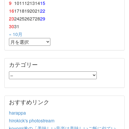
9
10
11
12
13
14
15
16
17
18
19
20
21
22
23
24
25
26
27
28
29
30
31
« 10月
カテゴリー
おすすめリンク
harappa
hirokick's photostream
koyomi丼の「美味しい音楽は美味しいご飯に似てい