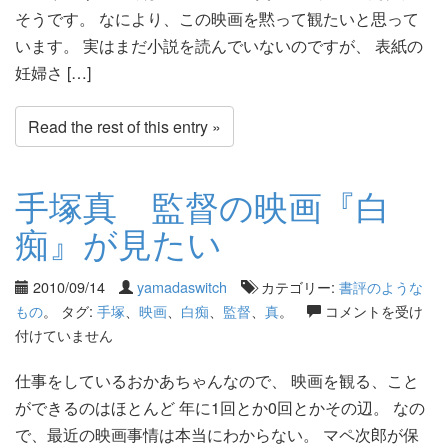
そうです。 なにより、この映画を黙って観たいと思って
います。 実はまだ小説を読んでいないのですが、 表紙の
妊婦さ […]
Read the rest of this entry »
手塚真 監督の映画『白
痴』が見たい
2010/09/14
yamadaswitch
カテゴリー:
書評のような
もの
。 タグ:
手塚
、
映画
、
白痴
、
監督
、
真
。
コメントを受け
付けていません
仕事をしているおかあちゃんなので、 映画を観る、こと
ができるのはほとんど 年に1回とか0回とかその辺。 なの
で、最近の映画事情は本当にわからない。 マペ次郎が保