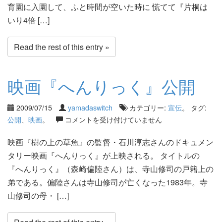
育園に入園して、ふと時間が空いた時に 慌てて『片桐は
いり4倍 […]
Read the rest of this entry »
映画『へんりっく』公開
2009/07/15
yamadaswitch
カテゴリー:
宣伝
。 タグ:
公開
、
映画
。
コメントを受け付けていません
映画『樹の上の草魚』の監督・石川淳志さんのドキュメン
タリー映画『へんりっく』が上映される。 タイトルの
『へんりっく』（森崎偏陸さん）は、寺山修司の戸籍上の
弟である。偏陸さんは寺山修司が亡くなった1983年。寺
山修司の母・ […]