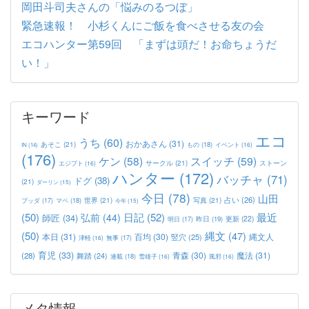
岡田斗司夫さんの「悩みのるつぼ」
緊急速報！ 小杉くんにご飯を食べさせる友の会
エコハンター第59回 「まずは頭だ！お命ちょうだ
い！」
キーワード
エコ
うち
(60)
おかあさん
(31)
あそこ
(21)
もの
(18)
イベント
(16)
IN
(14)
(176)
ケン
(58)
スイッチ
(59)
サークル
(21)
ストーン
エジプト
(16)
ハンター
(172)
バッチャ
(71)
ドグ
(38)
(21)
ダーリン
(15)
今日
(78)
山田
占い
(26)
世界
(21)
写真
(21)
マペ
(18)
ブッダ
(17)
今年
(15)
(50)
日記
(52)
最近
弘前
(44)
師匠
(34)
更新
(22)
昨日
(19)
明日
(17)
(50)
縄文
(47)
本日
(31)
百均
(30)
竪穴
(25)
縄文人
津軽
(16)
無事
(17)
育児
(33)
青森
(30)
魔法
(31)
(28)
舞踏
(24)
連載
(18)
雪雄子
(16)
風邪
(16)
メタ情報