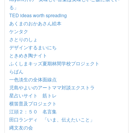
る」
TED ideas worth spreading
あくまのおかあさん絵本
ケンタク
さとりのしょ
デザインするまいにち
ときめき陶ナイト
ふくしまキッズ夏期林間学校プロジェクト
らぱん
一色淡生の全体面線点
児島やよいのアートママ対談エクストラ
星占いサイト 筋トレ
横笛普及プロジェクト
江頭２：５０ 名言集
田口ランディ 「いま、伝えたいこと」
縄文友の会