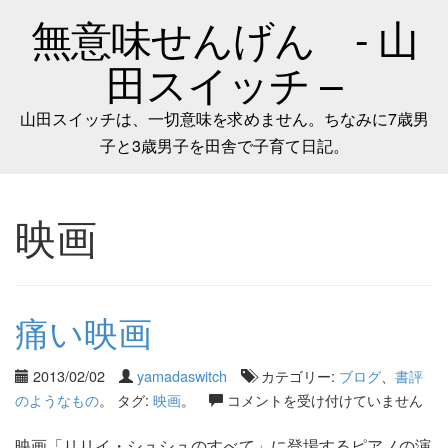
無意味せんげん - 山
田スイッチ –
山田スイッチは、一切意味を求めません。ちなみに7歳男
子と3歳男子を田舎で子育て日記。
映画
痛い映画
2013/02/02
yamadaswitch
カテゴリー:
ブログ
、
書評
のようなもの
。 タグ:
映画
。
コメントを受け付けていません
映画「リリイ・シュシュのすべて」に登場するピアノの演