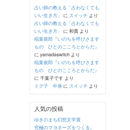
占い師の教える「占わなくても
いい生き方」
に
スイッチ
より
占い師の教える「占わなくても
いい生き方」
に
和貴
より
稲葉俊郎『いのちを呼びさます
もの ひとのこころとからだ』
に
yamadaswitch
より
稲葉俊郎『いのちを呼びさます
もの ひとのこころとからだ』
に
千葉子です
より
ドグ子 中身
に
スイッチ
より
人気の投稿
ゆきのまち幻想文学賞
究極のマヨネーズをつくる。