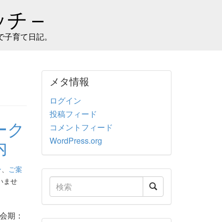
チ –
で子育て日記。
メタ情報
ログイン
投稿フィード
ーク
コメントフィード
WordPress.org
内
ン
、
ご案
いませ
会期：