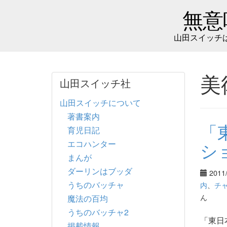
無意
山田スイッチ
美
山田スイッチ社
山田スイッチについて
著書案内
「
育児日記
エコハンター
シ
まんが
ダーリンはブッダ
2011
うちのバッチャ
内
、
チ
ん
魔法の百均
うちのバッチャ2
「東日
掲載情報