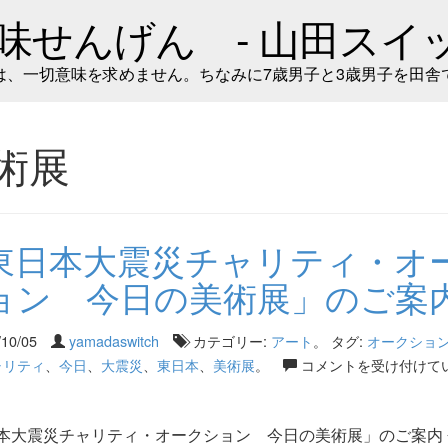
味せんげん - 山田スイッ
は、一切意味を求めません。ちなみに7歳男子と3歳男子を田舎
術展
東日本大震災チャリティ・オ
ョン 今日の美術展」のご案
/10/05
yamadaswitch
カテゴリー:
アート
。 タグ:
オークショ
ャリティ
、
今日
、
大震災
、
東日本
、
美術展
。
コメントを受け付けて
本大震災チャリティ・オークション 今日の美術展」のご案内 