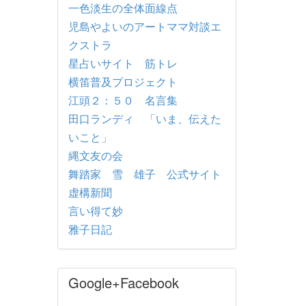
一色淡生の全体面線点
児島やよいのアートママ対談エ
クストラ
星占いサイト 筋トレ
横笛普及プロジェクト
江頭２：５０ 名言集
田口ランディ 「いま、伝えた
いこと」
縄文友の会
舞踏家 雪 雄子 公式サイト
虚構新聞
言い得て妙
雅子日記
Google+Facebook