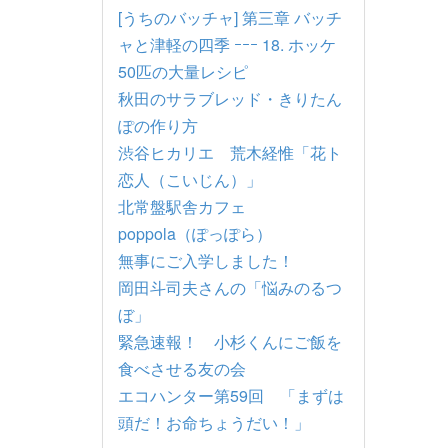
[うちのバッチャ] 第三章 バッチ
ャと津軽の四季 ｰｰｰ 18. ホッケ
50匹の大量レシピ
秋田のサラブレッド・きりたん
ぽの作り方
渋谷ヒカリエ 荒木経惟「花ト
恋人（こいじん）」
北常盤駅舎カフェ
poppola（ぽっぽら）
無事にご入学しました！
岡田斗司夫さんの「悩みのるつ
ぼ」
緊急速報！ 小杉くんにご飯を
食べさせる友の会
エコハンター第59回 「まずは
頭だ！お命ちょうだい！」