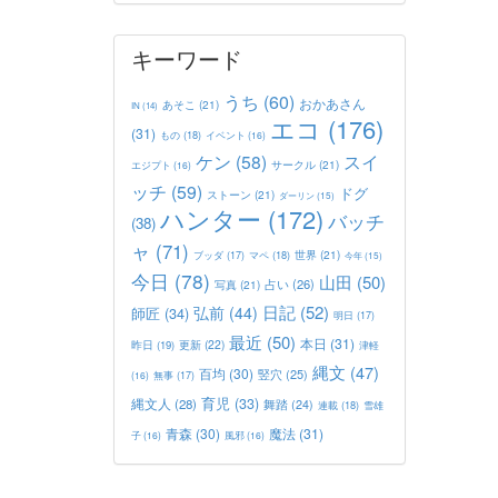
キーワード
うち
(60)
おかあさん
あそこ
(21)
IN
(14)
エコ
(176)
(31)
もの
(18)
イベント
(16)
ケン
(58)
スイ
サークル
(21)
エジプト
(16)
ッチ
(59)
ドグ
ストーン
(21)
ダーリン
(15)
ハンター
(172)
バッチ
(38)
ャ
(71)
世界
(21)
マペ
(18)
ブッダ
(17)
今年
(15)
今日
(78)
山田
(50)
占い
(26)
写真
(21)
日記
(52)
弘前
(44)
師匠
(34)
明日
(17)
最近
(50)
本日
(31)
更新
(22)
昨日
(19)
津軽
縄文
(47)
百均
(30)
竪穴
(25)
(16)
無事
(17)
育児
(33)
縄文人
(28)
舞踏
(24)
連載
(18)
雪雄
青森
(30)
魔法
(31)
子
(16)
風邪
(16)