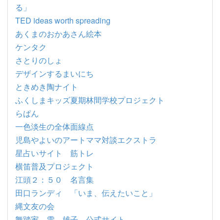
る」
TED ideas worth spreading
あくまのおかあさん絵本
ケンタク
さとりのしょ
デザインするまいにち
ときめき陶ナイト
ふくしまキッズ夏期林間学校プロジェクト
らぱん
一色淡生の全体面線点
児島やよいのアートママ対談エクストラ
星占いサイト 筋トレ
横笛普及プロジェクト
江頭２：５０ 名言集
田口ランディ 「いま、伝えたいこと」
縄文友の会
舞踏家 雪 雄子 公式サイト