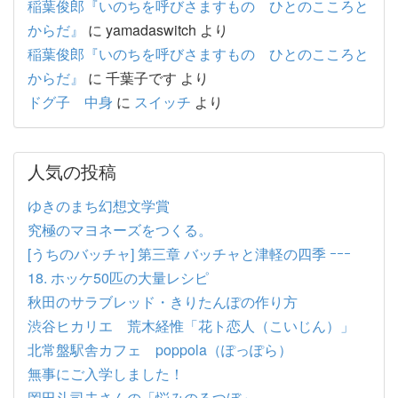
稲葉俊郎『いのちを呼びさますもの ひとのこころと
からだ』
に
yamadaswitch
より
稲葉俊郎『いのちを呼びさますもの ひとのこころと
からだ』
に
千葉子です
より
ドグ子 中身
に
スイッチ
より
人気の投稿
ゆきのまち幻想文学賞
究極のマヨネーズをつくる。
[うちのバッチャ] 第三章 バッチャと津軽の四季 ｰｰｰ
18. ホッケ50匹の大量レシピ
秋田のサラブレッド・きりたんぽの作り方
渋谷ヒカリエ 荒木経惟「花ト恋人（こいじん）」
北常盤駅舎カフェ poppola（ぽっぽら）
無事にご入学しました！
岡田斗司夫さんの「悩みのるつぼ」