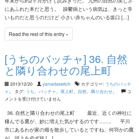
年末から約2ヶ月かけて読みきった。 九州の自然の美しさ
にあふれた本だと思う。 躁鬱病という病気は、きっと辛
いものだと思うのだけど 小さい赤ちゃんのいる坂口 […]
Read the rest of this entry »
[うちのバッチャ] 36. 自然
と隣り合わせの尾上町
2013/12/20
yamadaswitch
カテゴリー:
うちのバッチ
ャ
。 タグ:
うち
、
バッチャ
、
尾上町
、
自然
、
隣り合わせ
。
コ
メントを受け付けていません
36. 自然と隣り合わせの尾上町 最近、近くの神社に
棲んでる鷹が、妙に増えた気がするのです……。 平川
市にあるわが家の畑を散歩しているとですね、何羽かの鷹
が、頭上を必ず旋 […]