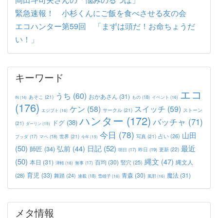
緊急速報！ 小杉くんにご飯を食べさせる友の会
エコハンター第59回 「まずは頭だ！お命ちょうだ
い！」
キーワード
エコ
うち
(60)
おかあさん
(31)
あそこ
(21)
もの
(18)
イベント
(16)
IN
(14)
(176)
ケン
(58)
スイッチ
(59)
サークル
(21)
ストーン
エジプト
(16)
ハンター
(172)
バッチャ
(71)
ドグ
(38)
(21)
ダーリン
(15)
今日
(78)
山田
占い
(26)
世界
(21)
写真
(21)
マペ
(18)
ブッダ
(17)
今年
(15)
(50)
日記
(52)
最近
弘前
(44)
師匠
(34)
更新
(22)
昨日
(19)
明日
(17)
(50)
縄文
(47)
本日
(31)
百均
(30)
竪穴
(25)
縄文人
津軽
(16)
無事
(17)
育児
(33)
青森
(30)
魔法
(31)
(28)
舞踏
(24)
連載
(18)
雪雄子
(16)
風邪
(16)
メタ情報