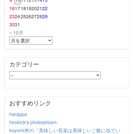
16
17
18
19
20
21
22
23
24
25
26
27
28
29
30
31
« 10月
カテゴリー
おすすめリンク
harappa
hirokick's photostream
koyomi丼の「美味しい音楽は美味しいご飯に似てい