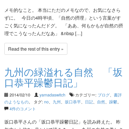
メモ的なこと。 本当にただのメモなので、お気になさら
ずに。 今日の4時半頃、「自然の摂理」という言葉がす
ごく気になったんだドグ。 「ああ、何もかもが自然の摂
理でこうなったんだなあ」 &nbsp […]
Read the rest of this entry »
九州の緑溢れる自然 「坂
口恭平躁鬱日記」
2014/02/10
yamadaswitch
カテゴリー:
ブログ
、
書評
のようなもの
。 タグ:
no
、
九州
、
坂口恭平
、
日記
、
自然
、
躁鬱
。
4件のコメント
坂口恭平さんの「坂口恭平躁鬱日記」を読み終えた。 昨