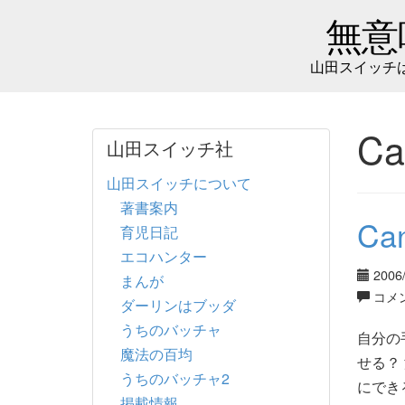
無意
山田スイッチ
Ca
山田スイッチ社
山田スイッチについて
著書案内
C
育児日記
エコハンター
2006
まんが
コメ
ダーリンはブッダ
うちのバッチャ
自分の
魔法の百均
せる？
うちのバッチャ2
にでき
掲載情報