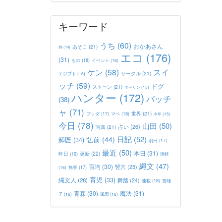
キーワード
うち
(60)
おかあさん
あそこ
(21)
IN
(14)
エコ
(176)
(31)
もの
(18)
イベント
(16)
ケン
(58)
スイ
サークル
(21)
エジプト
(16)
ッチ
(59)
ドグ
ストーン
(21)
ダーリン
(15)
ハンター
(172)
バッチ
(38)
ャ
(71)
世界
(21)
マペ
(18)
ブッダ
(17)
今年
(15)
今日
(78)
山田
(50)
占い
(26)
写真
(21)
日記
(52)
弘前
(44)
師匠
(34)
明日
(17)
最近
(50)
本日
(31)
更新
(22)
昨日
(19)
津軽
縄文
(47)
百均
(30)
竪穴
(25)
(16)
無事
(17)
育児
(33)
縄文人
(28)
舞踏
(24)
連載
(18)
雪雄
青森
(30)
魔法
(31)
子
(16)
風邪
(16)