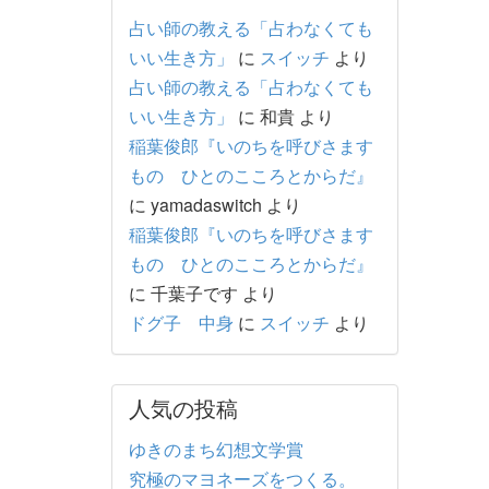
占い師の教える「占わなくても
いい生き方」
に
スイッチ
より
占い師の教える「占わなくても
いい生き方」
に
和貴
より
稲葉俊郎『いのちを呼びさます
もの ひとのこころとからだ』
に
yamadaswitch
より
稲葉俊郎『いのちを呼びさます
もの ひとのこころとからだ』
に
千葉子です
より
ドグ子 中身
に
スイッチ
より
人気の投稿
ゆきのまち幻想文学賞
究極のマヨネーズをつくる。