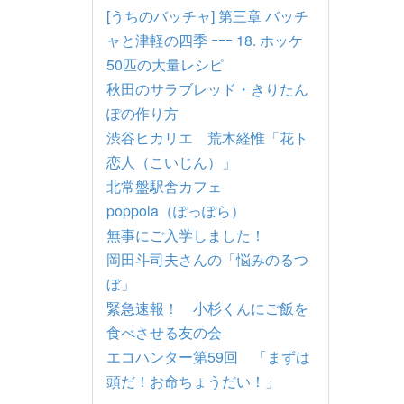
[うちのバッチャ] 第三章 バッチ
ャと津軽の四季 ｰｰｰ 18. ホッケ
50匹の大量レシピ
秋田のサラブレッド・きりたん
ぽの作り方
渋谷ヒカリエ 荒木経惟「花ト
恋人（こいじん）」
北常盤駅舎カフェ
poppola（ぽっぽら）
無事にご入学しました！
岡田斗司夫さんの「悩みのるつ
ぼ」
緊急速報！ 小杉くんにご飯を
食べさせる友の会
エコハンター第59回 「まずは
頭だ！お命ちょうだい！」