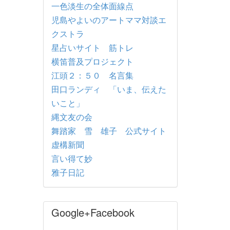
一色淡生の全体面線点
児島やよいのアートママ対談エ
クストラ
星占いサイト 筋トレ
横笛普及プロジェクト
江頭２：５０ 名言集
田口ランディ 「いま、伝えた
いこと」
縄文友の会
舞踏家 雪 雄子 公式サイト
虚構新聞
言い得て妙
雅子日記
Google+Facebook