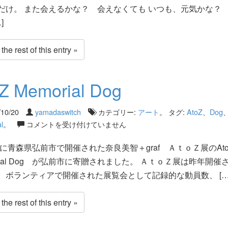
だけ。 また会えるかな？ 会えなくても いつも、元気かな？
]
he rest of this entry »
oZ Memorial Dog
/10/20
yamadaswitch
カテゴリー:
アート
。 タグ:
AtoZ
、
Dog
l
。
コメントを受け付けていません
6年に青森県弘前市で開催された奈良美智＋graf ＡｔｏＺ展のAto
orial Dog が弘前市に寄贈されました。 ＡｔｏＺ展は昨年開催
、ボランティアで開催された展覧会として記録的な動員数、 […
he rest of this entry »