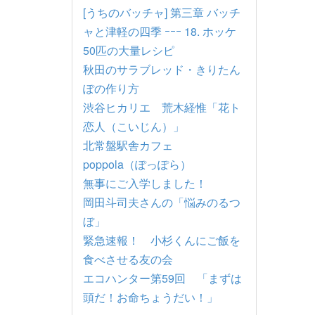
[うちのバッチャ] 第三章 バッチ
ャと津軽の四季 ｰｰｰ 18. ホッケ
50匹の大量レシピ
秋田のサラブレッド・きりたん
ぽの作り方
渋谷ヒカリエ 荒木経惟「花ト
恋人（こいじん）」
北常盤駅舎カフェ
poppola（ぽっぽら）
無事にご入学しました！
岡田斗司夫さんの「悩みのるつ
ぼ」
緊急速報！ 小杉くんにご飯を
食べさせる友の会
エコハンター第59回 「まずは
頭だ！お命ちょうだい！」