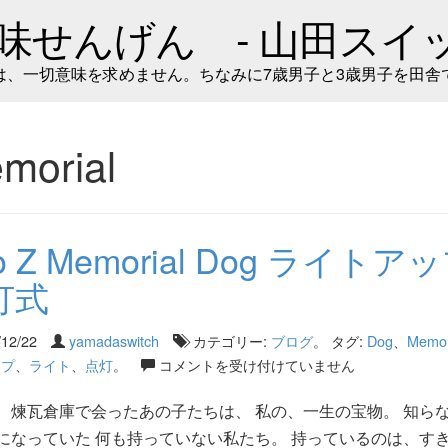
味せんげん - 山田スイッ
は、一切意味を求めません。ちなみに7歳男子と3歳男子を田舎
morial
to Z Memorial Dog ライトア
灯式
/12/22
yamadaswitch
カテゴリー:
ブログ
。 タグ:
Dog
、
Memor
ップ
、
ライト
、
点灯
。
コメントを受け付けていません
、煉瓦倉庫で会ったあの子たちは、 私の、一生の宝物。 知ら
になっていた 何も持っていない私たち。 持っているのは、す