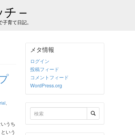
チ –
で子育て日記。
メタ情報
ログイン
投稿フィード
ップ
コメントフィード
WordPress.org
ial
、
ないうち
きという