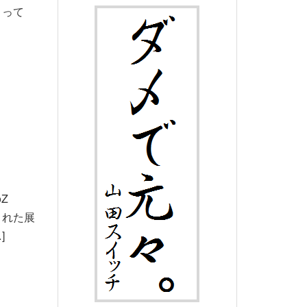
 って
、
Z
された展
]