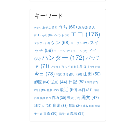
キーワード
うち
(60)
おかあさん
あそこ
(21)
IN
(14)
エコ
(176)
(31)
もの
(18)
イベント
(16)
ケン
(58)
スイ
サークル
(21)
エジプト
(16)
ッチ
(59)
ドグ
ストーン
(21)
ダーリン
(15)
ハンター
(172)
バッチ
(38)
ャ
(71)
世界
(21)
マペ
(18)
ブッダ
(17)
今年
(15)
今日
(78)
山田
(50)
占い
(26)
写真
(21)
日記
(52)
弘前
(44)
師匠
(34)
明日
(17)
最近
(50)
本日
(31)
更新
(22)
昨日
(19)
津軽
縄文
(47)
百均
(30)
竪穴
(25)
(16)
無事
(17)
育児
(33)
縄文人
(28)
舞踏
(24)
連載
(18)
雪雄
青森
(30)
魔法
(31)
子
(16)
風邪
(16)