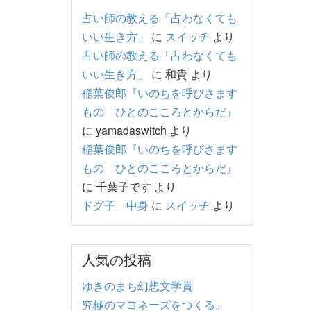
占い師の教える「占わなくても
いい生き方」
に
スイッチ
より
占い師の教える「占わなくても
いい生き方」
に
和貴
より
稲葉俊郎『いのちを呼びさます
もの ひとのこころとからだ』
に
yamadaswitch
より
稲葉俊郎『いのちを呼びさます
もの ひとのこころとからだ』
に
千葉子です
より
ドグ子 中身
に
スイッチ
より
人気の投稿
ゆきのまち幻想文学賞
究極のマヨネーズをつくる。