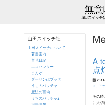
無意
山田スイッチ
Me
山田スイッチ社
山田スイッチについて
著書案内
A 
育児日記
エコハンター
点
まんが
ダーリンはブッダ
2011
うちのバッチャ
to
、
ア
魔法の百均
あの時
うちのバッチャ2
に大切
掲載情報