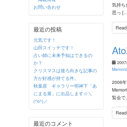
気持ち
お問い合わせ
思っ […
Read t
最近の投稿
元気です！
At
山田スイッチです！
占い師に未来予知はできるの
2007
か？
Memoria
クリスマスは後ろ向きな記事の
方が好感が持てる件。
200
秋葉原 ギャラリー明神下「あ
Mem
にまる展」に出品します☆＼
覧会で
(^o^)／
Read t
最近のコメント