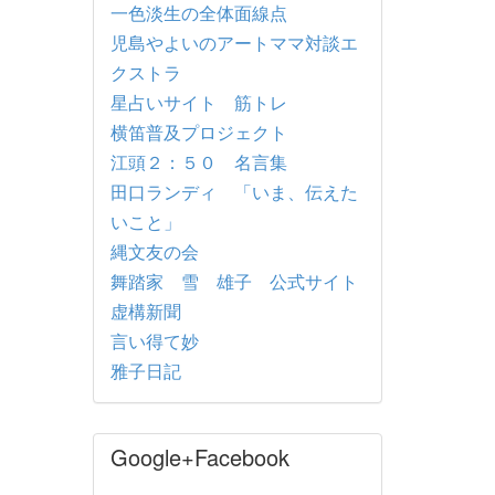
一色淡生の全体面線点
児島やよいのアートママ対談エ
クストラ
星占いサイト 筋トレ
横笛普及プロジェクト
江頭２：５０ 名言集
田口ランディ 「いま、伝えた
いこと」
縄文友の会
舞踏家 雪 雄子 公式サイト
虚構新聞
言い得て妙
雅子日記
Google+Facebook