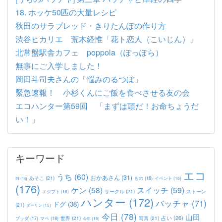
18. ホッケ50匹の大量レシピ
秋田のサラブレッド・きりたんぽの作り方
渋谷ヒカリエ 荒木経惟「花ト恋人（こいじん）」
北常盤駅舎カフェ poppola（ぽっぽら）
無事にご入学しました！
岡田斗司夫さんの「悩みのるつぼ」
緊急速報！ 小杉くんにご飯を食べさせる友の会
エコハンター第59回 「まずは頭だ！お命ちょうだ
い！」
キーワード
エコ
うち
(60)
おかあさん
(31)
あそこ
(21)
もの
(18)
イベント
(16)
IN
(14)
(176)
ケン
(58)
スイッチ
(59)
サークル
(21)
ストーン
エジプト
(16)
ハンター
(172)
バッチャ
(71)
ドグ
(38)
(21)
ダーリン
(15)
今日
(78)
山田
占い
(26)
世界
(21)
写真
(21)
マペ
(18)
ブッダ
(17)
今年
(15)