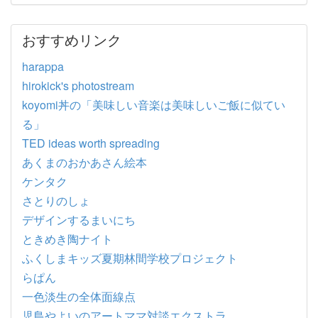
おすすめリンク
harappa
hirokick's photostream
koyomi丼の「美味しい音楽は美味しいご飯に似てい
る」
TED ideas worth spreading
あくまのおかあさん絵本
ケンタク
さとりのしょ
デザインするまいにち
ときめき陶ナイト
ふくしまキッズ夏期林間学校プロジェクト
らぱん
一色淡生の全体面線点
児島やよいのアートママ対談エクストラ