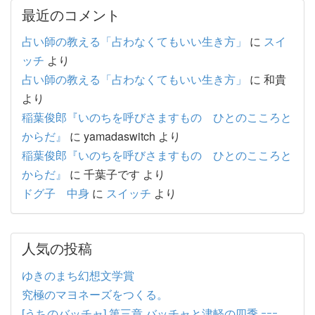
最近のコメント
占い師の教える「占わなくてもいい生き方」
に
スイ
ッチ
より
占い師の教える「占わなくてもいい生き方」
に
和貴
より
稲葉俊郎『いのちを呼びさますもの ひとのこころと
からだ』
に
yamadaswitch
より
稲葉俊郎『いのちを呼びさますもの ひとのこころと
からだ』
に
千葉子です
より
ドグ子 中身
に
スイッチ
より
人気の投稿
ゆきのまち幻想文学賞
究極のマヨネーズをつくる。
[うちのバッチャ] 第三章 バッチャと津軽の四季 ｰｰｰ