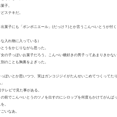
お菓子。
けどステキだ。
引出菓子にも「ボンボニエール」(だっけ？)とか言うこんぺいとうが付く
キな入れ物に入っている）
いとうをかじりながら思った。
て女の子っぽいお菓子だろう。こんぺい糖好きの男子ってあまりきかな
に別のことも胸裏をよぎった。
子っぽいとか思いつつ、実はガンコジジイがたんせいこめてつくってた
あ」
前テレビで見た事がある。
まの前でこんぺいとうのツノを出すのにシロップを何度もかけてがんば
んを。
すごいなあ。