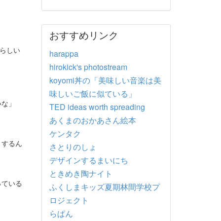
おすすめリンク
らしい
harappa
hirokick's photostream
koyomi丼の「美味しい音楽は美
味しいご飯に似ている」
いな」
TED ideas worth spreading
あくまのおかあさん絵本
ケンタク
りするん
さとりのしょ
デザインするまいにち
ときめき陶ナイト
っている
ふくしまキッズ夏期林間学校プ
ロジェクト
らぱん