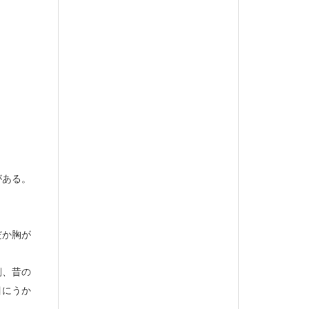
がある。
だか胸が
側、昔の
目にうか