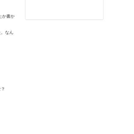
たか書か
た。なん
な？