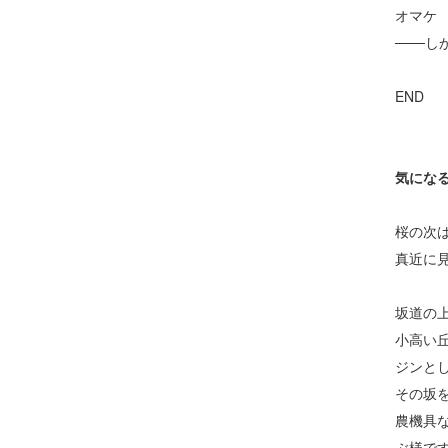
オマケ
───し
END
気にな
桜の次
真近に
坂道の
小高い
ジンと
その坂
農機具
ぶ様で