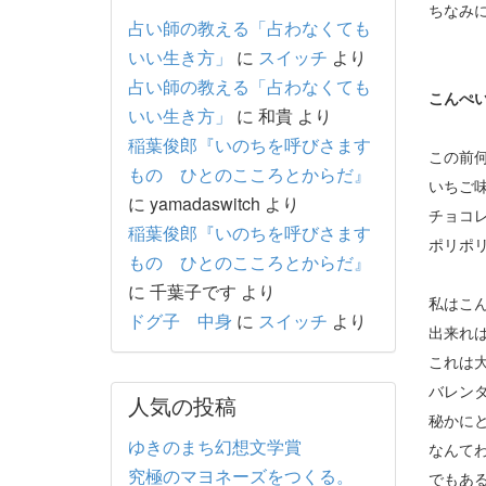
ちなみ
占い師の教える「占わなくても
いい生き方」
に
スイッチ
より
占い師の教える「占わなくても
こんぺ
いい生き方」
に
和貴
より
稲葉俊郎『いのちを呼びさます
この前
もの ひとのこころとからだ』
いちご
に
yamadaswitch
より
チョコ
稲葉俊郎『いのちを呼びさます
ポリポ
もの ひとのこころとからだ』
に
千葉子です
より
私はこ
ドグ子 中身
に
スイッチ
より
出来れ
これは
バレン
人気の投稿
秘かにと
ゆきのまち幻想文学賞
なんて
究極のマヨネーズをつくる。
でもあ