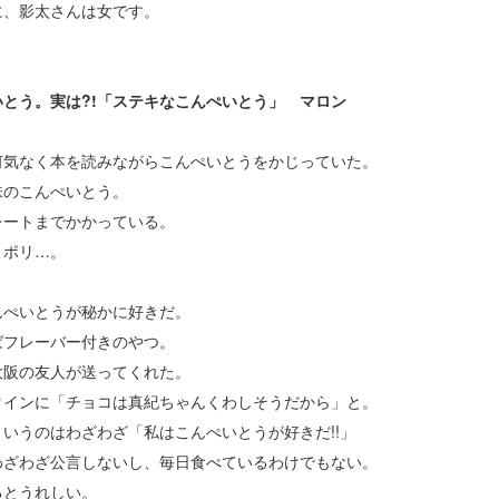
に、影太さんは女です。
いとう。実は?!「ステキなこんぺいとう」 マロン
何気なく本を読みながらこんぺいとうをかじっていた。
味のこんぺいとう。
レートまでかかっている。
リポリ…。
んぺいとうが秘かに好きだ。
ばフレーバー付きのやつ。
大阪の友人が送ってくれた。
タインに「チョコは真紀ちゃんくわしそうだから」と。
いうのはわざわざ「私はこんぺいとうが好きだ!!」
わざわざ公言しないし、毎日食べているわけでもない。
るとうれしい。