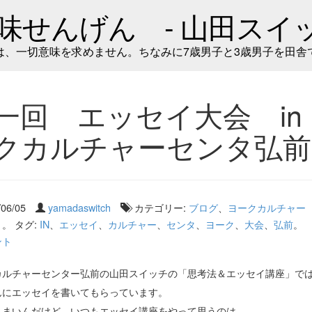
味せんげん - 山田スイッ
は、一切意味を求めません。ちなみに7歳男子と3歳男子を田舎
一回 エッセイ大会 in
クカルチャーセンタ弘前
/06/05
yamadaswitch
カテゴリー:
ブログ
、
ヨークカルチャー
室
。 タグ:
IN
、
エッセイ
、
カルチャー
、
センタ
、
ヨーク
、
大会
、
弘前
。
ント
カルチャーセンター弘前の山田スイッチの「
思考法＆エッセイ講座」で
んにエッセイを書いてもらっています。
うまいんだけど、いつもエッセイ講座をやって思うのは、