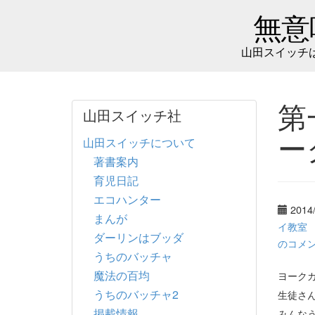
無意
山田スイッチ
第
山田スイッチ社
ー
山田スイッチについて
著書案内
育児日記
エコハンター
2014
まんが
イ教
ダーリンはブッダ
のコメ
うちのバッチャ
魔法の百均
ヨーク
うちのバッチャ2
生徒さ
掲載情報
みんな