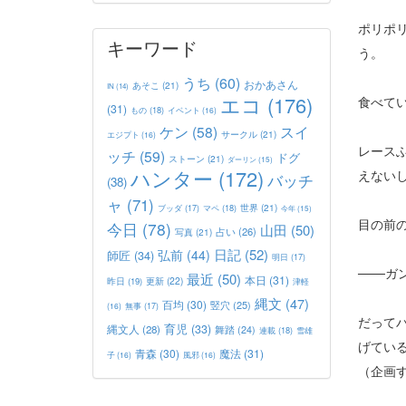
ポリポ
キーワード
う。
うち
(60)
おかあさん
あそこ
(21)
IN
(14)
エコ
(176)
食べて
(31)
もの
(18)
イベント
(16)
ケン
(58)
スイ
サークル
(21)
エジプト
(16)
レース
ッチ
(59)
ドグ
ストーン
(21)
ダーリン
(15)
ハンター
(172)
えない
バッチ
(38)
ャ
(71)
世界
(21)
マペ
(18)
ブッダ
(17)
今年
(15)
目の前
今日
(78)
山田
(50)
占い
(26)
写真
(21)
日記
(52)
弘前
(44)
師匠
(34)
明日
(17)
───
最近
(50)
本日
(31)
更新
(22)
昨日
(19)
津軽
縄文
(47)
百均
(30)
竪穴
(25)
(16)
無事
(17)
だって
育児
(33)
縄文人
(28)
舞踏
(24)
連載
(18)
雪雄
げてい
青森
(30)
魔法
(31)
子
(16)
風邪
(16)
（企画