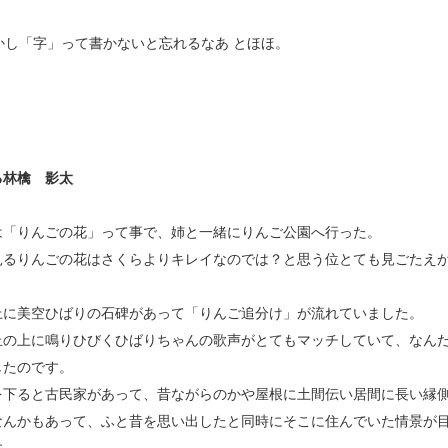
かし「字」って書かないと忘れるなあ とほほ。
る林檎 影太
は「りんごの花」って事で、姉と一緒にりんご公園へ行った。
見るりんごの花はさくらよりキレイなのでは？と思う位とても見ごたえ
上に美空ひばりの石碑があって「りんご追分け」が流れていました。
丘の上に鳴りひびくひばりちゃんの歌声がとてもマッチしていて、なん
したのです。
を下ると古民家があって、昔ながらのかや屋根に土間伝い居間に長い縁
なんかもあって、ふと昔を思い出したと同時にそこに住んでいた情景が
す。