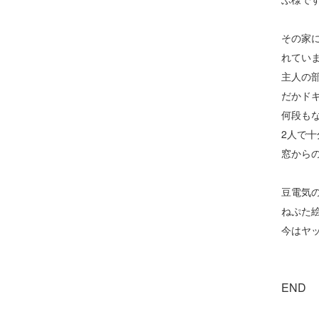
その家
れてい
主人の
だかド
何段も
2人で
窓から
豆電気
ねぷた
今はヤ
END