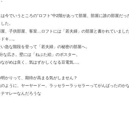
には今でいうところの”ロフト”中2階があって部屋、部屋に誰の部屋だっ
ました。
部屋、子供部屋、客室…ロフトには「若夫婦」の部屋と書かれていまし
キドキ…。
ない急な階段を登って「若夫婦」の秘密の部屋へ。
十分な広さ。壁には「ねぶた絵」のポスター。
のながめは良く、気はずかしくなる豆電気…。
の明かりって、期待が高まる気がしません？
絵のように、ヤーヤードー、ラッセラーラッセラーってがんばったのか
ッテマレーなんだろうな