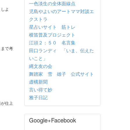
一色淡生の全体面線点
うしよ
児島やよいのアートママ対談エ
クストラ
星占いサイト 筋トレ
横笛普及プロジェクト
江頭２：５０ 名言集
こまで考
田口ランディ 「いま、伝えた
いこと」
縄文友の会
舞踏家 雪 雄子 公式サイト
虚構新聞
言い得て妙
雅子日記
様が仕上
Google+Facebook