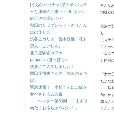
[うちのバッチャ] 第三章 バッチ
そんな
ャと津軽の四季 ｰｰｰ 18. ホッケ
地味だ
50匹の大量レシピ
秋田のサラブレッド・きりたん
皇族の
ぽの作り方
し。
渋谷ヒカリエ 荒木経惟「花ト
（ステ
恋人（こいじん）」
こんぺ
北常盤駅舎カフェ
「なん
poppola（ぽっぽら）
と同時
無事にご入学しました！
岡田斗司夫さんの「悩みのるつ
「女の
ぼ」
だよな
緊急速報！ 小杉くんにご飯を
───以
食べさせる友の会
熱いか
エコハンター第59回 「まずは
職人さ
頭だ！お命ちょうだい！」
うん。