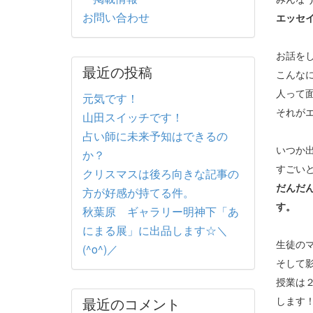
お問い合わせ
エッセ
お話を
最近の投稿
こんな
人って
元気です！
それが
山田スイッチです！
占い師に未来予知はできるの
いつか
か？
すごい
クリスマスは後ろ向きな記事の
だんだ
方が好感が持てる件。
す。
秋葉原 ギャラリー明神下「あ
にまる展」に出品します☆＼
生徒の
(^o^)／
そして
授業は
最近のコメント
します