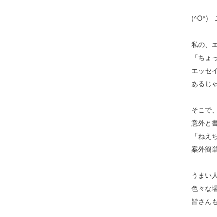
(^O^
私の、
「ちょ
エッセ
あるじ
そこで
意外と
「ねえ
案外簡
うまい
色々な
皆さん