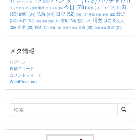
バッチャ
(71)
ドグ
(38)
(21)
ダーリン
(15)
今日
(78)
山田
占い
(26)
世界
(21)
写真
(21)
マペ
(18)
ブッダ
(17)
今年
(15)
(50)
日記
(52)
最近
弘前
(44)
師匠
(34)
更新
(22)
昨日
(19)
明日
(17)
(50)
縄文
(47)
本日
(31)
百均
(30)
竪穴
(25)
縄文人
津軽
(16)
無事
(17)
育児
(33)
青森
(30)
魔法
(31)
(28)
舞踏
(24)
連載
(18)
雪雄子
(16)
風邪
(16)
メタ情報
ログイン
投稿フィード
コメントフィード
WordPress.org