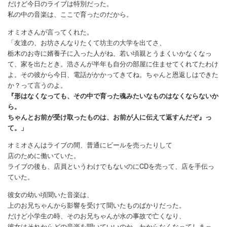
だけど今日のライブは特別だった。
私の中の音楽は、ここで育ったのだから。
オミオさんが言ってくれた。
「友達の、お坊さんなりたくて坊主の大学を出てさ、
栃木のお寺に婿養子に入った人がね、若い頃親とうまくいかなくなっ
て、家を出たとき。浩さんが半年も自分の部屋に住ませてくれてたわけ
よ。その彼から今日、電話がかかってきてね。ちゃんと恩返しはできた
か？って言うのよ。
『形はなくなっても、その中で育った魂みたいなものはなくならないか
ら。
ちゃんとお前が受け取ったものは、お前が人に伝えて返すんだぞ』っ
て。」
オミオさんはライブの間、普通にビールを売ったりして
店のために働いていた。
ライブの後も、店員というわけでもないのにCDを売って、店を手伝っ
ていた。
彼女の幼い頃聞いた音楽は、
上のお兄ちゃんから影響を受けて聞いたものばかりだった。
だけど小学生の時、そのお兄ちゃんが水の事故で亡くなり、
彼女はそれからどの音楽を聞いていいのか、わからなくなってしまっ