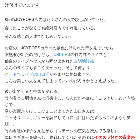
け付けていません
8日のJOYPOPS店内はたくさんの人でひしめいていた。
会ったことがなくても絶対店内ですれ違っている。
そんな感じの人達でひしめいていた。
お店の、JOYPOPSカラーの紫色に塗られた壁を見ていたら
突然涙が出たのだけども、
CREEPS
の竹内君のライブも、
仙台のライブハウスから呼び出された
古明地洋哉
さんのライブもすごく良かった。そして何より、
ヒートウェイブの山口洋
があまりに格好良くて、
こんな美しい人を見てしまっていいのだろうかとさえ思った。
彼が出てくると空気が変わる。
竹内君と古明地さんの演奏中に、なんだか本当に「こっそり」という感
じで
寒い楽屋からひょこひょこと出てきた山口さんは、
こっそりエレキギターを調節して（口元にはいたずらっこのような笑
顔）、
竹内君達の様子を見ながら（ステージの空気を読んでる感じ）
エレキギターを鳴らし、参戦してくれたその姿は
イタズラ好きの音楽の