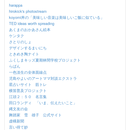
harappa
hirokick's photostream
koyomi丼の「美味しい音楽は美味しいご飯に似ている」
TED ideas worth spreading
あくまのおかあさん絵本
ケンタク
さとりのしょ
デザインするまいにち
ときめき陶ナイト
ふくしまキッズ夏期林間学校プロジェクト
らぱん
一色淡生の全体面線点
児島やよいのアートママ対談エクストラ
星占いサイト 筋トレ
横笛普及プロジェクト
江頭２：５０ 名言集
田口ランディ 「いま、伝えたいこと」
縄文友の会
舞踏家 雪 雄子 公式サイト
虚構新聞
言い得て妙