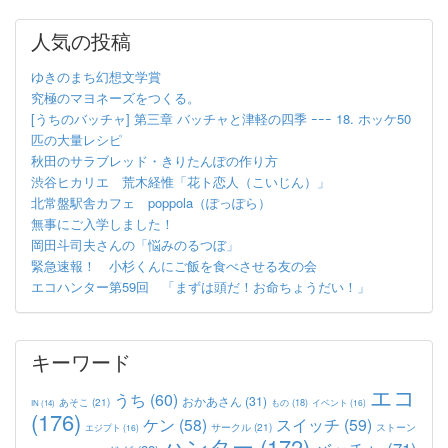
人気の投稿
ゆきのまち幻想文学賞
究極のマヨネーズをつくる。
[うちのバッチャ] 第三章 バッチャと津軽の四季 ｰｰｰ 18. ホッケ50
匹の大量レシピ
秋田のサラブレッド・きりたんぽの作り方
渋谷ヒカリエ 荒木経惟「花ト恋人（こいじん）」
北常盤駅舎カフェ poppola（ぽっぽら）
無事にご入学しました！
岡田斗司夫さんの「悩みのるつぼ」
緊急速報！ 小杉くんにご飯を食べさせる友の会
エコハンター第59回 「まずは頭だ！お命ちょうだい！」
キーワード
エコ
うち
(60)
おかあさん
(31)
あそこ
(21)
もの
(18)
イベント
(16)
IN
(14)
(176)
ケン
(58)
スイッチ
(59)
サークル
(21)
ストーン
エジプト
(16)
ハンター
(172)