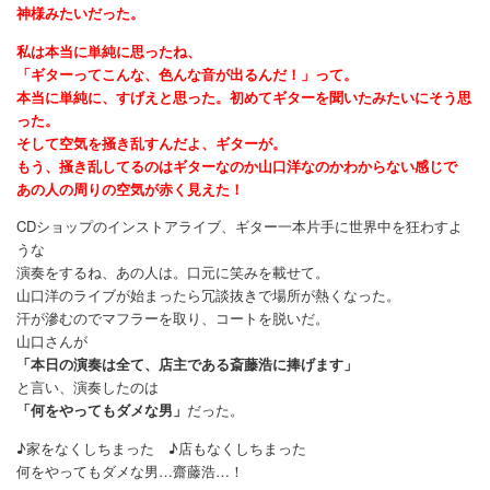
神様みたいだった。
私は本当に単純に思ったね、
「ギターってこんな、色んな音が出るんだ！」って。
本当に単純に、すげえと思った。初めてギターを聞いたみたいにそう思
った。
そして空気を掻き乱すんだよ、ギターが。
もう、掻き乱してるのはギターなのか山口洋なのかわからない感じで
あの人の周りの空気が赤く見えた！
CDショップのインストアライブ、ギター一本片手に世界中を狂わすよ
うな
演奏をするね、あの人は。口元に笑みを載せて。
山口洋のライブが始まったら冗談抜きで場所が熱くなった。
汗が滲むのでマフラーを取り、コートを脱いだ。
山口さんが
「本日の演奏は全て、店主である斎藤浩に捧げます」
と言い、演奏したのは
「何をやってもダメな男」
だった。
♪家をなくしちまった ♪店もなくしちまった
何をやってもダメな男…齋藤浩…！