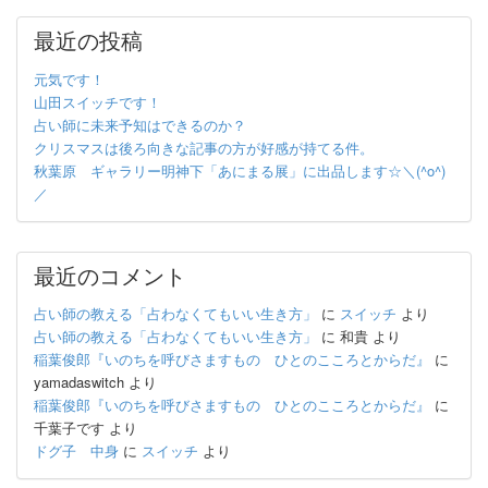
最近の投稿
元気です！
山田スイッチです！
占い師に未来予知はできるのか？
クリスマスは後ろ向きな記事の方が好感が持てる件。
秋葉原 ギャラリー明神下「あにまる展」に出品します☆＼(^o^)
／
最近のコメント
占い師の教える「占わなくてもいい生き方」
に
スイッチ
より
占い師の教える「占わなくてもいい生き方」
に
和貴
より
稲葉俊郎『いのちを呼びさますもの ひとのこころとからだ』
に
yamadaswitch
より
稲葉俊郎『いのちを呼びさますもの ひとのこころとからだ』
に
千葉子です
より
ドグ子 中身
に
スイッチ
より