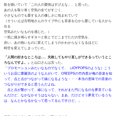
歌を聴いていて「この人の愛情はすげえな」、と思った。
あの人を取り巻く空気の全てがすごく、
小さなものでも愛する人の優しさに包まれていて
（そういえば古明地さんのライブ中にも音楽を心から愛している人から
出る
空気みたいなものを感じた。）
一気に掻き鳴らすギターと歌とでどこまでただの空気を、
赤い、あの熱いものに変えてしまうのかわからなくなるほどに
時空を変えてしまっていた。
「人間の好きなところは…、失敗してもやり直しができるっていうとこ
ろなんですよ。」
と山口さんは言った。
「プロモーションみたいなものでなくて、（JOYPOPSのような）こう
いうお店に齋藤浩のような人がいて、CREEPSの竹内君が俺の音楽を知
って、点と点がつながって線になるような・・・本当の意味での音楽の
つながりができると思うんだよね。
点と点が繋がって、線になって、それがまた円になるのを夢見ている
んだけど、なかなかそうはならない。まあ、だけどそう夢見ているうち
は、なんとかなるかなって思ってるんですけど。」