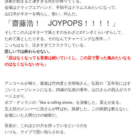
演奏が始まると凄すぎる何かが降りてくる。
会場はクラップユアハンド、手拍子はドラムスみたいになって、
山口洋がギターを鳴らし、歌い、叫んだ。
「齋藤浩！ JOYPOPS！！！！」
そしてこの人はギターで落とすのをわざと2テンポくらいずらして、
ためて落としたりする。そのなんてチャーミングな所作…！
こっちはもう、泣きすぎてクラクラしている。
悲しいでは終わらせない。
「店はなくなっても音楽は続いていくし、この店で育った魂みたいなも
のはなくならないから」
アンコールが鳴り、最後は竹内君と古明地さん、弘前の「五年先にはす
ごいミュージシャンになる」25歳の弘前の青年、山口さんの四人がステ
ージ上がり、
ボブ・ディランの『like a rolling stone』を演奏した。震えが走る。
五人目のメンバーに浩さんが呼ばれ、挨拶した。この挨拶は教えない。
会場にいた人間だけの秘密だ。
音楽が、これほどの力を持っているというのを
いつも、ライブで思い知らされる。