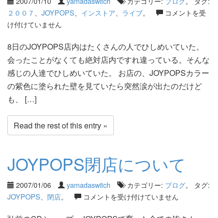
2007/01/10
yamadaswitch
カテゴリー:
ブログ
。 タグ:
２００７
、
JOYPOPS
、
インストア
、
ライブ
。
コメントを受
け付けていません
8日のJOYPOPS店内はたくさんの人でひしめいていた。
会ったことがなくても絶対店内ですれ違っている。そんな
感じの人達でひしめいていた。 お店の、JOYPOPSカラー
の紫色に塗られた壁を見ていたら突然涙が出たのだけど
も、 […]
Read the rest of this entry »
JOYPOPS閉店について
2007/01/06
yamadaswitch
カテゴリー:
ブログ
。 タグ:
JOYPOPS
、
閉店
。
コメントを受け付けていません