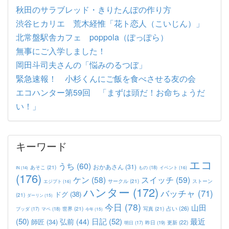
秋田のサラブレッド・きりたんぽの作り方
渋谷ヒカリエ 荒木経惟「花ト恋人（こいじん）」
北常盤駅舎カフェ poppola（ぽっぽら）
無事にご入学しました！
岡田斗司夫さんの「悩みのるつぼ」
緊急速報！ 小杉くんにご飯を食べさせる友の会
エコハンター第59回 「まずは頭だ！お命ちょうだ
い！」
キーワード
エコ
うち
(60)
おかあさん
(31)
あそこ
(21)
もの
(18)
イベント
(16)
IN
(14)
(176)
ケン
(58)
スイッチ
(59)
サークル
(21)
ストーン
エジプト
(16)
ハンター
(172)
バッチャ
(71)
ドグ
(38)
(21)
ダーリン
(15)
今日
(78)
山田
占い
(26)
世界
(21)
写真
(21)
マペ
(18)
ブッダ
(17)
今年
(15)
(50)
日記
(52)
最近
弘前
(44)
師匠
(34)
更新
(22)
昨日
(19)
明日
(17)