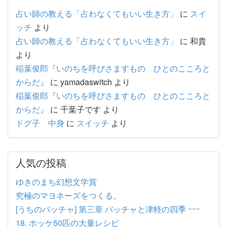
占い師の教える「占わなくてもいい生き方」
に
スイ
ッチ
より
占い師の教える「占わなくてもいい生き方」
に
和貴
より
稲葉俊郎『いのちを呼びさますもの ひとのこころと
からだ』
に
yamadaswitch
より
稲葉俊郎『いのちを呼びさますもの ひとのこころと
からだ』
に
千葉子です
より
ドグ子 中身
に
スイッチ
より
人気の投稿
ゆきのまち幻想文学賞
究極のマヨネーズをつくる。
[うちのバッチャ] 第三章 バッチャと津軽の四季 ｰｰｰ
18. ホッケ50匹の大量レシピ