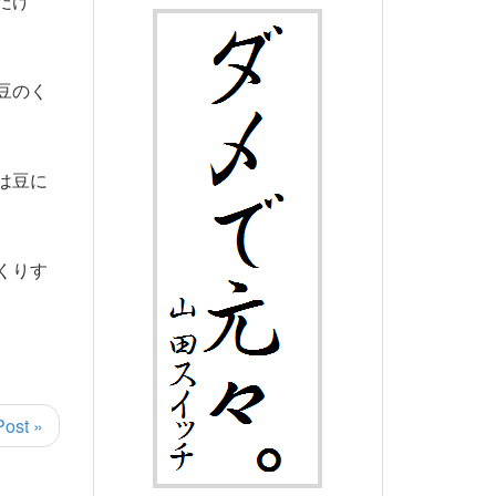
だけ
豆のく
は豆に
くりす
Post »