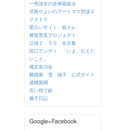
一色淡生の全体面線点
児島やよいのアートママ対談エ
クストラ
星占いサイト 筋トレ
横笛普及プロジェクト
江頭２：５０ 名言集
田口ランディ 「いま、伝えた
いこと」
縄文友の会
舞踏家 雪 雄子 公式サイト
虚構新聞
言い得て妙
雅子日記
Google+Facebook