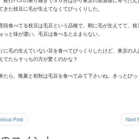
、夜行バスの乗り継ぎで３０分ばかり東京の居酒屋に寄ったん
てきた枝豆に毛が生えてなくてびっくりした。
普段食べてる枝豆は毛豆という品種で、鞘に毛が生えてて、枝
ゅっと味が濃い。毛豆は食べると止まらない。
りに毛の生えていない豆を食べてびっくりしたけど、東京の人
えてたらそっちの方が驚くのかな？
来たら、晩夏と初秋は毛豆を食べてみて下さいね。きっとびっ
。
vious Post
Next 