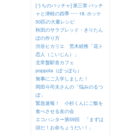
[うちのバッチャ] 第三章 バッチ
ャと津軽の四季 ｰｰｰ 18. ホッケ
50匹の大量レシピ
秋田のサラブレッド・きりたん
ぽの作り方
渋谷ヒカリエ 荒木経惟「花ト
恋人（こいじん）」
北常盤駅舎カフェ
poppola（ぽっぽら）
無事にご入学しました！
岡田斗司夫さんの「悩みのるつ
ぼ」
緊急速報！ 小杉くんにご飯を
食べさせる友の会
エコハンター第59回 「まずは
頭だ！お命ちょうだい！」