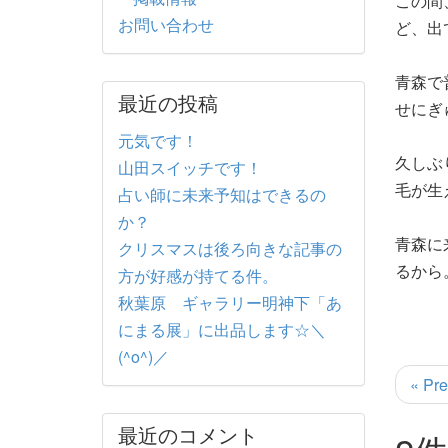
この間
お問い合わせ
ど、出
青森で
最近の投稿
せにぎ
元気です！
久しぶ
山田スイッチです！
毛が生
占い師に未来予知はできるの
か？
青森に
クリスマスは後ろ向きな記事の
るから
方が好感が持てる件。
秋葉原 ギャラリー明神下「あ
にまる展」に出品します☆＼
(^o^)／
« Pre
最近のコメント