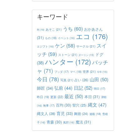
キーワード
うち
(60)
おかあさん
あそこ
(21)
IN
(14)
エコ
(176)
(31)
もの
(18)
イベント
(16)
ケン
(58)
スイ
サークル
(21)
エジプト
(16)
ッチ
(59)
ドグ
ストーン
(21)
ダーリン
(15)
ハンター
(172)
バッチ
(38)
ャ
(71)
世界
(21)
マペ
(18)
ブッダ
(17)
今年
(15)
今日
(78)
山田
(50)
占い
(26)
写真
(21)
日記
(52)
弘前
(44)
師匠
(34)
明日
(17)
最近
(50)
本日
(31)
更新
(22)
昨日
(19)
津軽
縄文
(47)
百均
(30)
竪穴
(25)
(16)
無事
(17)
育児
(33)
縄文人
(28)
舞踏
(24)
連載
(18)
雪雄
青森
(30)
魔法
(31)
子
(16)
風邪
(16)