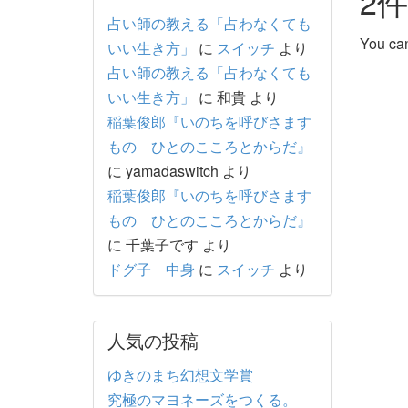
2
占い師の教える「占わなくても
You can
いい生き方」
に
スイッチ
より
占い師の教える「占わなくても
いい生き方」
に
和貴
より
稲葉俊郎『いのちを呼びさます
もの ひとのこころとからだ』
に
yamadaswitch
より
稲葉俊郎『いのちを呼びさます
もの ひとのこころとからだ』
に
千葉子です
より
ドグ子 中身
に
スイッチ
より
人気の投稿
ゆきのまち幻想文学賞
究極のマヨネーズをつくる。