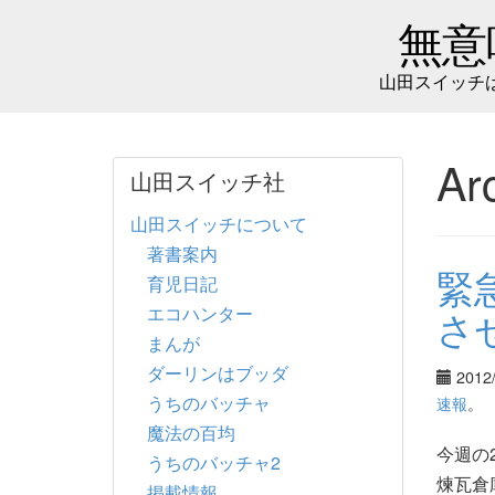
無意
山田スイッチ
Ar
山田スイッチ社
山田スイッチについて
著書案内
緊
育児日記
エコハンター
さ
まんが
ダーリンはブッダ
2012
うちのバッチャ
速報
。
魔法の百均
今週の
うちのバッチャ2
煉瓦倉
掲載情報