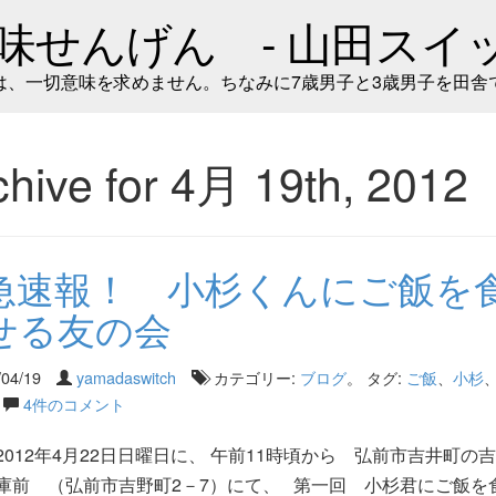
味せんげん - 山田スイッ
は、一切意味を求めません。ちなみに7歳男子と3歳男子を田舎
chive for 4月 19th, 2012
急速報！ 小杉くんにご飯を
せる友の会
/04/19
yamadaswitch
カテゴリー:
ブログ
。 タグ:
ご飯
、
小杉
4件のコメント
2012年4月22日日曜日に、 午前11時頃から 弘前市吉井町の
庫前 （弘前市吉野町2－7）にて、 第一回 小杉君にご飯を