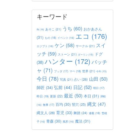
キーワード
うち
(60)
おかあさん
あそこ
(21)
IN
(14)
エコ
(176)
(31)
もの
(18)
イベント
(16)
ケン
(58)
スイ
サークル
(21)
エジプト
(16)
ッチ
(59)
ドグ
ストーン
(21)
ダーリン
(15)
ハンター
(172)
バッチ
(38)
ャ
(71)
世界
(21)
マペ
(18)
ブッダ
(17)
今年
(15)
今日
(78)
山田
(50)
占い
(26)
写真
(21)
日記
(52)
弘前
(44)
師匠
(34)
明日
(17)
最近
(50)
本日
(31)
更新
(22)
昨日
(19)
津軽
縄文
(47)
百均
(30)
竪穴
(25)
(16)
無事
(17)
育児
(33)
縄文人
(28)
舞踏
(24)
連載
(18)
雪雄
青森
(30)
魔法
(31)
子
(16)
風邪
(16)