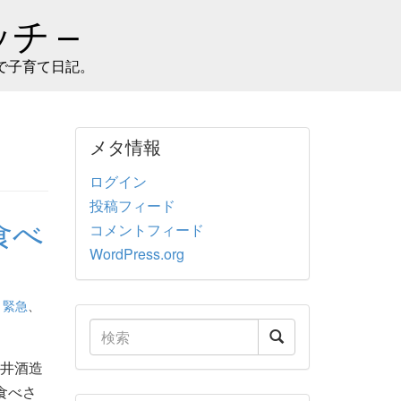
チ –
で子育て日記。
メタ情報
ログイン
投稿フィード
食べ
コメントフィード
WordPress.org
、
緊急
、
吉井酒造
食べさ