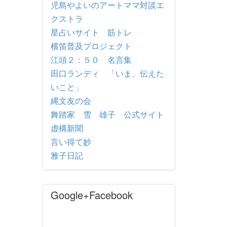
児島やよいのアートママ対談エ
クストラ
星占いサイト 筋トレ
横笛普及プロジェクト
江頭２：５０ 名言集
田口ランディ 「いま、伝えた
いこと」
縄文友の会
舞踏家 雪 雄子 公式サイト
虚構新聞
言い得て妙
雅子日記
Google+Facebook