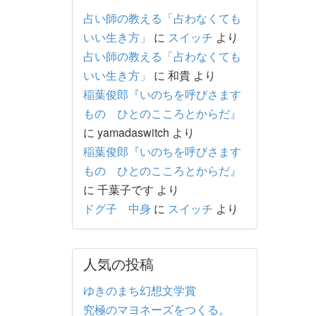
占い師の教える「占わなくても
いい生き方」
に
スイッチ
より
占い師の教える「占わなくても
いい生き方」
に
和貴
より
稲葉俊郎『いのちを呼びさます
もの ひとのこころとからだ』
に
yamadaswitch
より
稲葉俊郎『いのちを呼びさます
もの ひとのこころとからだ』
に
千葉子です
より
ドグ子 中身
に
スイッチ
より
人気の投稿
ゆきのまち幻想文学賞
究極のマヨネーズをつくる。