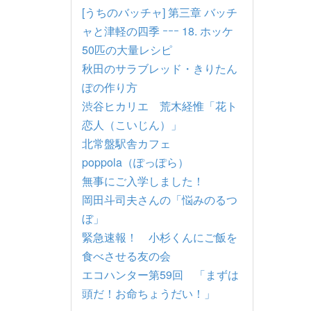
[うちのバッチャ] 第三章 バッチ
ャと津軽の四季 ｰｰｰ 18. ホッケ
50匹の大量レシピ
秋田のサラブレッド・きりたん
ぽの作り方
渋谷ヒカリエ 荒木経惟「花ト
恋人（こいじん）」
北常盤駅舎カフェ
poppola（ぽっぽら）
無事にご入学しました！
岡田斗司夫さんの「悩みのるつ
ぼ」
緊急速報！ 小杉くんにご飯を
食べさせる友の会
エコハンター第59回 「まずは
頭だ！お命ちょうだい！」