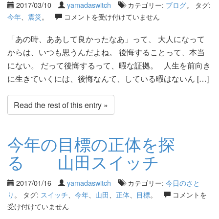
2017/03/10
yamadaswitch
カテゴリー:
ブログ
。 タグ:
今年
、
震災
。
コメントを受け付けていません
「あの時、ああして良かったなあ」って、 大人になって
からは、いつも思うんだよね。 後悔することって、本当
にない。 だって後悔するって、暇な証拠。 人生を前向き
に生きていくには、後悔なんて、している暇はないん […]
Read the rest of this entry »
今年の目標の正体を探
る 山田スイッチ
2017/01/16
yamadaswitch
カテゴリー:
今日のさと
り
。 タグ:
スイッチ
、
今年
、
山田
、
正体
、
目標
。
コメントを
受け付けていません