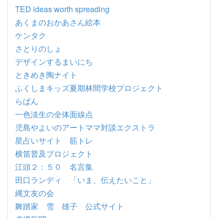
TED ideas worth spreading
あくまのおかあさん絵本
ケンタク
さとりのしょ
デザインするまいにち
ときめき陶ナイト
ふくしまキッズ夏期林間学校プロジェクト
らぱん
一色淡生の全体面線点
児島やよいのアートママ対談エクストラ
星占いサイト 筋トレ
横笛普及プロジェクト
江頭２：５０ 名言集
田口ランディ 「いま、伝えたいこと」
縄文友の会
舞踏家 雪 雄子 公式サイト