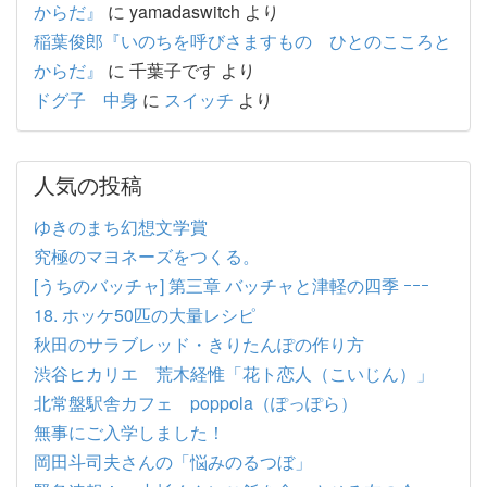
からだ』
に
yamadaswitch
より
稲葉俊郎『いのちを呼びさますもの ひとのこころと
からだ』
に
千葉子です
より
ドグ子 中身
に
スイッチ
より
人気の投稿
ゆきのまち幻想文学賞
究極のマヨネーズをつくる。
[うちのバッチャ] 第三章 バッチャと津軽の四季 ｰｰｰ
18. ホッケ50匹の大量レシピ
秋田のサラブレッド・きりたんぽの作り方
渋谷ヒカリエ 荒木経惟「花ト恋人（こいじん）」
北常盤駅舎カフェ poppola（ぽっぽら）
無事にご入学しました！
岡田斗司夫さんの「悩みのるつぼ」