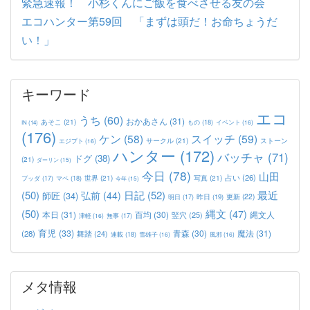
緊急速報！ 小杉くんにご飯を食べさせる友の会
エコハンター第59回 「まずは頭だ！お命ちょうだ
い！」
キーワード
エコ
うち
(60)
おかあさん
(31)
あそこ
(21)
もの
(18)
イベント
(16)
IN
(14)
(176)
ケン
(58)
スイッチ
(59)
サークル
(21)
ストーン
エジプト
(16)
ハンター
(172)
バッチャ
(71)
ドグ
(38)
(21)
ダーリン
(15)
今日
(78)
山田
占い
(26)
世界
(21)
写真
(21)
マペ
(18)
ブッダ
(17)
今年
(15)
(50)
日記
(52)
最近
弘前
(44)
師匠
(34)
更新
(22)
昨日
(19)
明日
(17)
(50)
縄文
(47)
本日
(31)
百均
(30)
竪穴
(25)
縄文人
津軽
(16)
無事
(17)
育児
(33)
青森
(30)
魔法
(31)
(28)
舞踏
(24)
連載
(18)
雪雄子
(16)
風邪
(16)
メタ情報