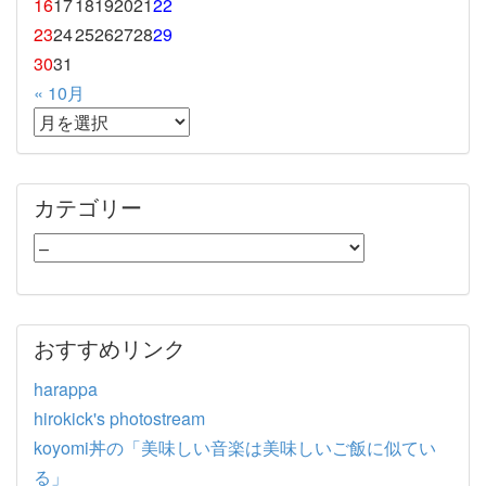
16
17
18
19
20
21
22
23
24
25
26
27
28
29
30
31
« 10月
カテゴリー
おすすめリンク
harappa
hirokick's photostream
koyomi丼の「美味しい音楽は美味しいご飯に似てい
る」