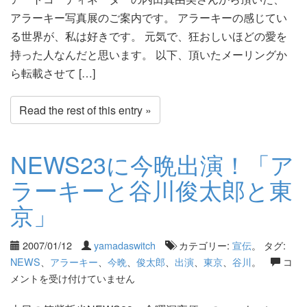
アラーキー写真展のご案内です。 アラーキーの感じてい
る世界が、私は好きです。 元気で、狂おしいほどの愛を
持った人なんだと思います。 以下、頂いたメーリングか
ら転載させて […]
Read the rest of this entry »
NEWS23に今晩出演！「ア
ラーキーと谷川俊太郎と東
京」
2007/01/12
yamadaswitch
カテゴリー:
宣伝
。 タグ:
NEWS
、
アラーキー
、
今晩
、
俊太郎
、
出演
、
東京
、
谷川
。
コ
メントを受け付けていません