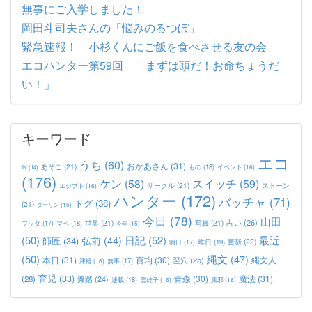
無事にご入学しました！
岡田斗司夫さんの「悩みのるつぼ」
緊急速報！ 小杉くんにご飯を食べさせる友の会
エコハンター第59回 「まずは頭だ！お命ちょうだ
い！」
キーワード
エコ
うち
(60)
おかあさん
(31)
あそこ
(21)
もの
(18)
イベント
(16)
IN
(14)
(176)
ケン
(58)
スイッチ
(59)
サークル
(21)
ストーン
エジプト
(16)
ハンター
(172)
バッチャ
(71)
ドグ
(38)
(21)
ダーリン
(15)
今日
(78)
山田
占い
(26)
世界
(21)
写真
(21)
マペ
(18)
ブッダ
(17)
今年
(15)
(50)
日記
(52)
最近
弘前
(44)
師匠
(34)
更新
(22)
昨日
(19)
明日
(17)
(50)
縄文
(47)
本日
(31)
百均
(30)
竪穴
(25)
縄文人
津軽
(16)
無事
(17)
育児
(33)
青森
(30)
魔法
(31)
(28)
舞踏
(24)
連載
(18)
雪雄子
(16)
風邪
(16)