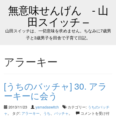
無意味せんげん - 山
田スイッチ –
山田スイッチは、一切意味を求めません。ちなみに7歳男
子と3歳男子を田舎で子育て日記。
アラーキー
[うちのバッチャ] 30. アラ
ーキーに会う
2013/11/23
yamadaswitch
カテゴリー:
うちのバッチ
ャ
。 タグ:
アラーキー
、
うち
、
バッチャ
。
コメントを受け付