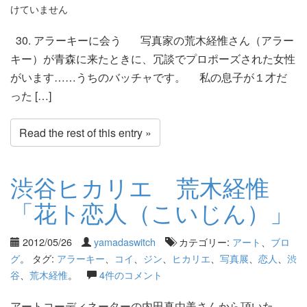
けていません
30. アラーキーに会う 写真家の荒木経惟さん（アラー
キー）が青森に来たときに、冗談でプロポーズされた女性
がいます……うちのバッチャです。 私の息子が１才だ
った […]
Read the rest of this entry »
渋谷ヒカリエ 荒木経惟
「花ト恋人（こいじん）」
2012/05/26
yamadaswitch
カテゴリー:
アート
、
ブロ
グ
。 タグ:
アラーキー
、
コイ
、
ジン
、
ヒカリエ
、
写真展
、
恋人
、
渋
谷
、
荒木経惟
。
4件のコメント
アートコーディネーターの内田真由美さんから頂いた、