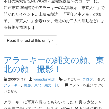
本日の筑紫哲也NEWS23＜金曜深夜便＞のコーナーに、
江戸東京博物館でのアラーキーの写真展示「東京人生」で
開かれたイベント…上映＆朗読 「写真ノ中ノ空」の様
子、「東京人生」会場ロケ、最近のお二人の活動などによ
る特集が放送 […]
Read the rest of this entry »
アラーキーの縄文の顔、東
北の顔 撮影！
2006/04/17
yamadaswitch
カテゴリー:
ブログ
。 タグ:
アラーキー
、
撮影
、
東北
、
縄文
、
顔
。
コメントを受け付けて
いません
アラーキーに写真を撮ってもらいました！ 真っ赤なシャ
ツを着て黒いズボンに、サスペンダー！ 足下は金の靴を