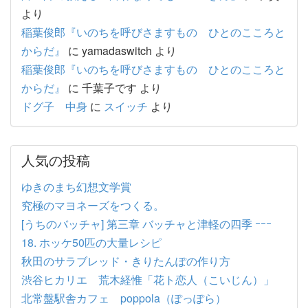
より
稲葉俊郎『いのちを呼びさますもの ひとのこころと
からだ』
に
yamadaswitch
より
稲葉俊郎『いのちを呼びさますもの ひとのこころと
からだ』
に
千葉子です
より
ドグ子 中身
に
スイッチ
より
人気の投稿
ゆきのまち幻想文学賞
究極のマヨネーズをつくる。
[うちのバッチャ] 第三章 バッチャと津軽の四季 ｰｰｰ
18. ホッケ50匹の大量レシピ
秋田のサラブレッド・きりたんぽの作り方
渋谷ヒカリエ 荒木経惟「花ト恋人（こいじん）」
北常盤駅舎カフェ poppola（ぽっぽら）