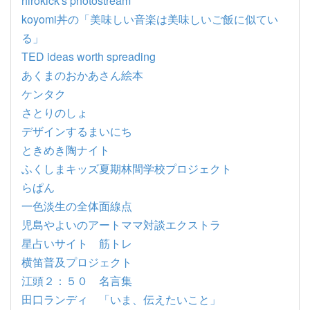
hirokick's photostream
koyomi丼の「美味しい音楽は美味しいご飯に似てい
る」
TED ideas worth spreading
あくまのおかあさん絵本
ケンタク
さとりのしょ
デザインするまいにち
ときめき陶ナイト
ふくしまキッズ夏期林間学校プロジェクト
らぱん
一色淡生の全体面線点
児島やよいのアートママ対談エクストラ
星占いサイト 筋トレ
横笛普及プロジェクト
江頭２：５０ 名言集
田口ランディ 「いま、伝えたいこと」