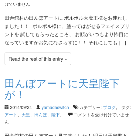
けていません
田舎館村の田んぼアートに ポルポル大魔王様をお連れし
ました！！ ポルポル様に、塗ってはがせるフェイスプリ
ントを 試してもらったところ、 お顔がいつもより怖目に
なっていますがお気になさらずに！！ それにしても […]
Read the rest of this entry »
田んぼアートに天皇陛下
が！
2014/09/24
yamadaswitch
カテゴリー:
ブログ
。 タグ:
アート
、
天皇
、
田んぼ
、
陛下
。
コメントを受け付けていませ
ん
田舎館村の田んぼアート見て来ました！ 明日は天皇陛下