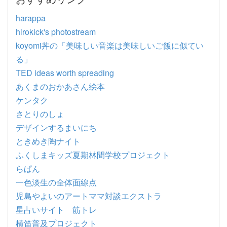
harappa
hirokick's photostream
koyomi丼の「美味しい音楽は美味しいご飯に似てい
る」
TED ideas worth spreading
あくまのおかあさん絵本
ケンタク
さとりのしょ
デザインするまいにち
ときめき陶ナイト
ふくしまキッズ夏期林間学校プロジェクト
らぱん
一色淡生の全体面線点
児島やよいのアートママ対談エクストラ
星占いサイト 筋トレ
横笛普及プロジェクト