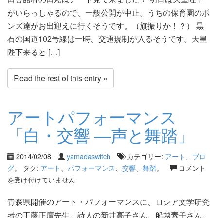
がいらっしゃるので、一般公開が中止。うちの保育園のボ
ンズ達がお出迎えに行くそうです。（旗振りか！？） 黒
石の国道102号線は一時、交通規制が入るそうです。天皇
陛下来ると […]
Read the rest of this entry »
アートパフォーマンス
「白・交響 ―声と舞踏」
2014/02/08
yamadaswitch
カテゴリー:
アート
、
ブロ
グ
。 タグ:
アート
、
パフォーマンス
、
交響
、
舞踏
。
コメント
を受け付けていません
青森県開催のアート・パフォーマンスに、ロシア文学研究
者の工藤正廣先生、詩人の新井高子さん、船越素子さん、