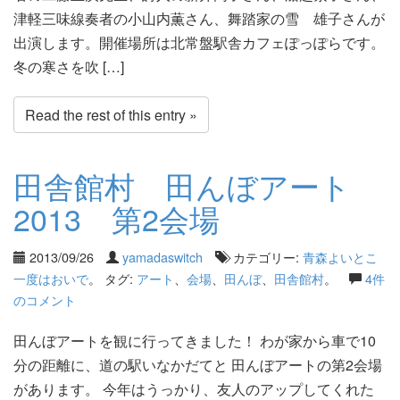
津軽三味線奏者の小山内薫さん、舞踏家の雪 雄子さんが
出演します。開催場所は北常盤駅舎カフェぽっぽらです。
冬の寒さを吹 […]
Read the rest of this entry »
田舎館村 田んぼアート
2013 第2会場
2013/09/26
yamadaswitch
カテゴリー:
青森よいとこ
一度はおいで
。 タグ:
アート
、
会場
、
田んぼ
、
田舎館村
。
4件
のコメント
田んぼアートを観に行ってきました！ わが家から車で10
分の距離に、道の駅いなかだてと 田んぼアートの第2会場
があります。 今年はうっかり、友人のアップしてくれた