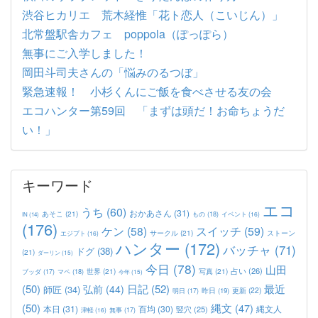
渋谷ヒカリエ 荒木経惟「花ト恋人（こいじん）」
北常盤駅舎カフェ poppola（ぽっぽら）
無事にご入学しました！
岡田斗司夫さんの「悩みのるつぼ」
緊急速報！ 小杉くんにご飯を食べさせる友の会
エコハンター第59回 「まずは頭だ！お命ちょうだ
い！」
キーワード
エコ
うち
(60)
おかあさん
(31)
あそこ
(21)
もの
(18)
イベント
(16)
IN
(14)
(176)
ケン
(58)
スイッチ
(59)
サークル
(21)
ストーン
エジプト
(16)
ハンター
(172)
バッチャ
(71)
ドグ
(38)
(21)
ダーリン
(15)
今日
(78)
山田
占い
(26)
世界
(21)
写真
(21)
マペ
(18)
ブッダ
(17)
今年
(15)
(50)
日記
(52)
最近
弘前
(44)
師匠
(34)
更新
(22)
昨日
(19)
明日
(17)
(50)
縄文
(47)
本日
(31)
百均
(30)
竪穴
(25)
縄文人
津軽
(16)
無事
(17)