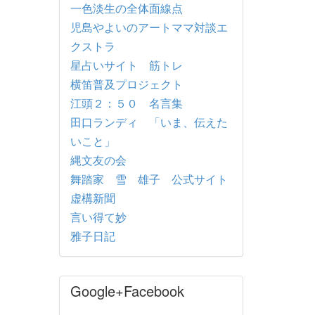
一色淡生の全体面線点
児島やよいのアートママ対談エ
クストラ
星占いサイト 筋トレ
横笛普及プロジェクト
江頭２：５０ 名言集
田口ランディ 「いま、伝えた
いこと」
縄文友の会
舞踏家 雪 雄子 公式サイト
虚構新聞
言い得て妙
雅子日記
Google+Facebook