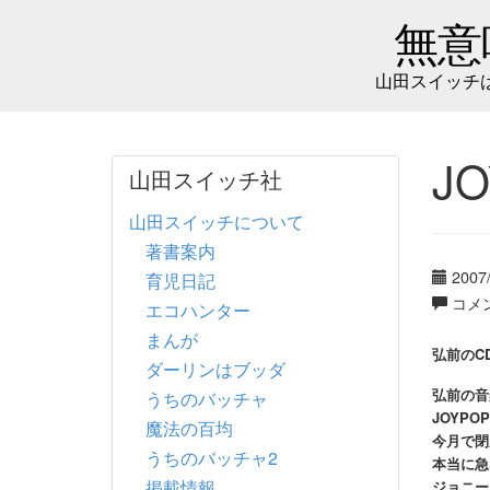
無意
山田スイッチ
J
山田スイッチ社
山田スイッチについて
著書案内
2007
育児日記
コメ
エコハンター
まんが
弘前のC
ダーリンはブッダ
弘前の音
うちのバッチャ
JOYP
魔法の百均
今月で閉
うちのバッチャ2
本当に急
掲載情報
ジョニー