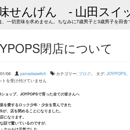
味せんげん - 山田スイッ
は、一切意味を求めません。ちなみに7歳男子と3歳男子を田舎
OYPOPS閉店について
/01/06
yamadaswitch
カテゴリー:
ブログ
。 タグ:
JOYPOPS
ントを受け付けていません
Dショップ、JOYPOPSで育った全ての皆さんへ
楽を愛するロック少年・少女を育んできた
OPSが、店を閉めることになりました。
店になります。
な話で驚いているのですが、
・クールは元気でした。