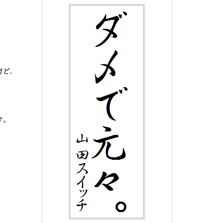
けど、
す。