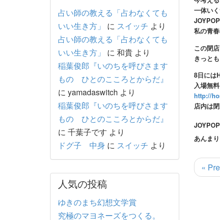
一体いく
占い師の教える「占わなくても
JOYP
いい生き方」
に
スイッチ
より
私の青春
占い師の教える「占わなくても
この閉店
いい生き方」
に
和貴
より
きっとも
稲葉俊郎『いのちを呼びさます
8日には
もの ひとのこころとからだ』
入場無
に
yamadaswitch
より
http://
稲葉俊郎『いのちを呼びさます
店内は閉
もの ひとのこころとからだ』
JOYP
に
千葉子です
より
あんまり
ドグ子 中身
に
スイッチ
より
« Pre
人気の投稿
ゆきのまち幻想文学賞
究極のマヨネーズをつくる。