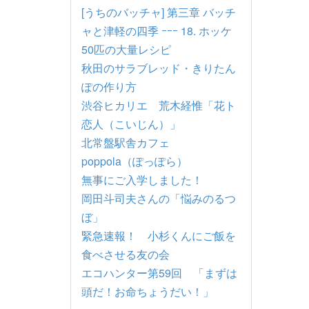
[うちのバッチャ] 第三章 バッチ
ャと津軽の四季 ｰｰｰ 18. ホッケ
50匹の大量レシピ
秋田のサラブレッド・きりたん
ぽの作り方
渋谷ヒカリエ 荒木経惟「花ト
恋人（こいじん）」
北常盤駅舎カフェ
poppola（ぽっぽら）
無事にご入学しました！
岡田斗司夫さんの「悩みのるつ
ぼ」
緊急速報！ 小杉くんにご飯を
食べさせる友の会
エコハンター第59回 「まずは
頭だ！お命ちょうだい！」