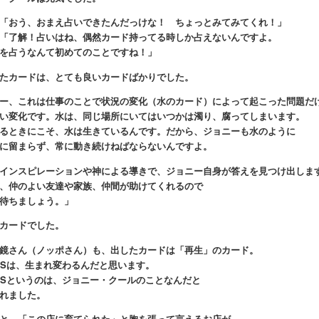
「おう、おまえ占いできたんだっけな！ ちょっとみてみてくれ！」
「了解！占いはね、偶然カード持ってる時しか占えないんですよ。
を占うなんて初めてのことですね！」
たカードは、とても良いカードばかりでした。
ー、これは仕事のことで状況の変化（水のカード）によって起こった問題だ
い変化です。水は、同じ場所にいてはいつかは濁り、腐ってしまいます。
るときにこそ、水は生きているんです。だから、ジョニーも水のように
に留まらず、常に動き続けねばならないんですよ。
インスピレーションや神による導きで、ジョニー自身が答えを見つけ出しま
、仲のよい友達や家族、仲間が助けてくれるので
待ちましょう。」
カードでした。
鏡さん（ノッポさん）も、出したカードは「再生」のカード。
OPSは、生まれ変わるんだと思います。
OPSというのは、ジョニー・クールのことなんだと
れました。
と、「この店に育てられた」と胸を張って言えるお店が