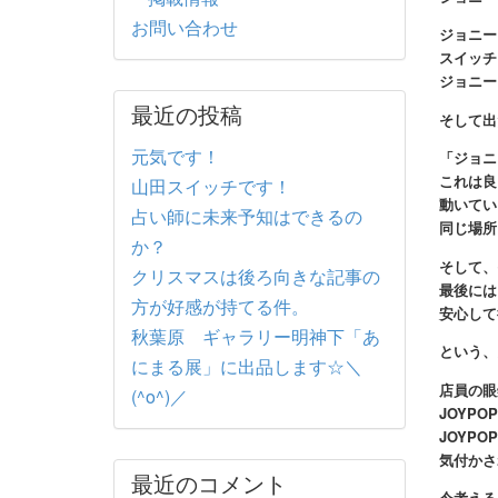
お問い合わせ
ジョニー
スイッチ
ジョニー
最近の投稿
そして出
元気です！
「ジョニ
これは良
山田スイッチです！
動いてい
占い師に未来予知はできるの
同じ場所
か？
そして、
クリスマスは後ろ向きな記事の
最後には
方が好感が持てる件。
安心して
秋葉原 ギャラリー明神下「あ
という、
にまる展」に出品します☆＼
店員の眼
(^o^)／
JOYP
JOYP
気付かさ
最近のコメント
今考える