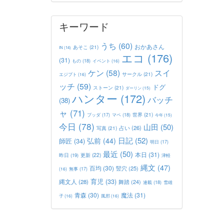
キーワード
うち
(60)
おかあさん
あそこ
(21)
IN
(14)
エコ
(176)
(31)
もの
(18)
イベント
(16)
ケン
(58)
スイ
サークル
(21)
エジプト
(16)
ッチ
(59)
ドグ
ストーン
(21)
ダーリン
(15)
ハンター
(172)
バッチ
(38)
ャ
(71)
世界
(21)
マペ
(18)
ブッダ
(17)
今年
(15)
今日
(78)
山田
(50)
占い
(26)
写真
(21)
日記
(52)
弘前
(44)
師匠
(34)
明日
(17)
最近
(50)
本日
(31)
更新
(22)
昨日
(19)
津軽
縄文
(47)
百均
(30)
竪穴
(25)
(16)
無事
(17)
育児
(33)
縄文人
(28)
舞踏
(24)
連載
(18)
雪雄
青森
(30)
魔法
(31)
子
(16)
風邪
(16)